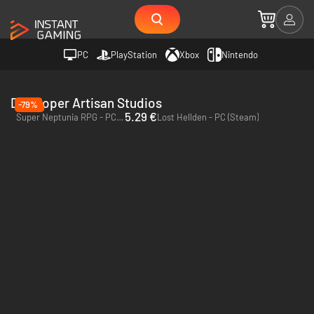
PC
PlayStation
Xbox
Nintendo
Developer Artisan Studios
-79%
5.29 €
Super Neptunia RPG - PC (Steam)
Lost Hellden - PC (Steam)