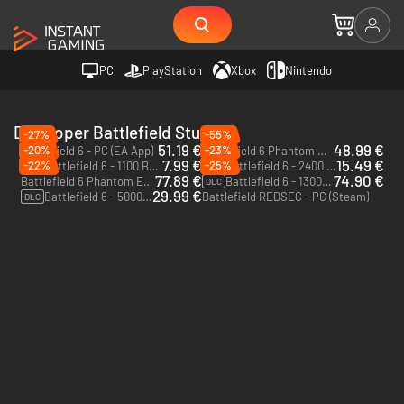
PC
PlayStation
Xbox
Nintendo
Developer Battlefield Studios
-27%
-55%
51.19 €
48.99 €
-20%
-23%
Battlefield 6 - PC (EA App)
Battlefield 6 Phantom Edition - Xbox Series X|S
7.99 €
15.49 €
-22%
-25%
Battlefield 6 - 1100 BFC - Xbox Series X|S
Battlefield 6 - 2400 BFC - Xbox Series X|S
DLC
DLC
77.89 €
74.90 €
Battlefield 6 Phantom Edition - PC (EA App)
Battlefield 6 - 13000 BFC - Xbox Series X|S
DLC
29.99 €
Battlefield 6 - 5000 BFC - Xbox Series X|S
Battlefield REDSEC - PC (Steam)
DLC