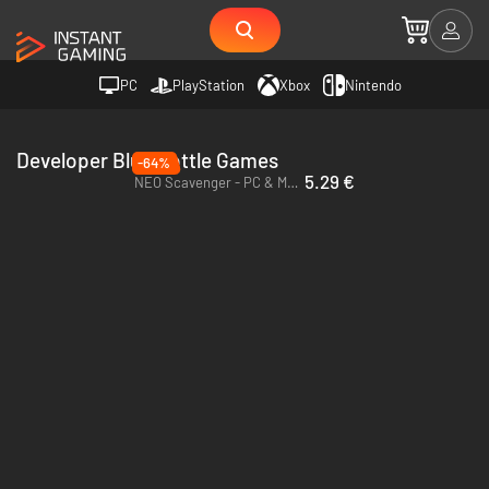
PC
PlayStation
Xbox
Nintendo
Developer Blue Bottle Games
-64%
5.29 €
NEO Scavenger - PC & Mac (Steam)