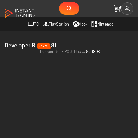
PC
PlayStation
Xbox
Nintendo
Developer Bureau 81
-37%
8.69 €
The Operator - PC & Mac (Steam)