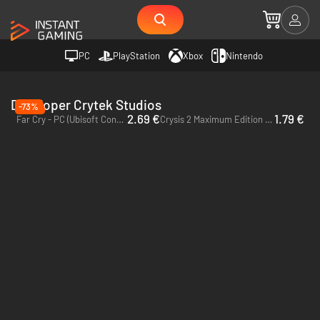
PC
PlayStation
Xbox
Nintendo
Developer Crytek Studios
-73%
2.69 €
1.79 €
Far Cry - PC (Ubisoft Connect)
Crysis 2 Maximum Edition - PC (EA App)