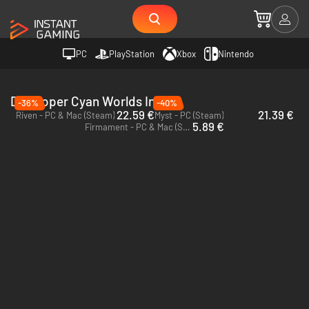
PC
PlayStation
Xbox
Nintendo
Developer Cyan Worlds Inc
-36%
-40%
22.59 €
21.39 €
Riven - PC & Mac (Steam)
Myst - PC (Steam)
5.89 €
Firmament - PC & Mac (Steam)