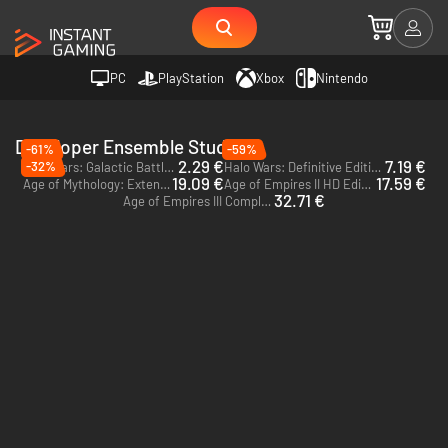
PC
PlayStation
Xbox
Nintendo
Developer Ensemble Studios
-61%
-59%
2.29 €
7.19 €
-32%
Star Wars: Galactic Battlegrounds Saga - PC (Steam)
Halo Wars: Definitive Edition - PC & Xbox One (Microsoft Store) - US
19.09 €
17.59 €
Age of Mythology: Extended Edition - PC (Steam)
Age of Empires II HD Edition - PC (Steam)
32.71 €
Age of Empires III Complete Collection - PC (Steam)