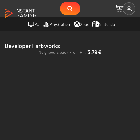
PC
PlayStation
Xbox
Nintendo
Developer Farbworks
3.79 €
Neighbours back From Hell - PC (Steam)