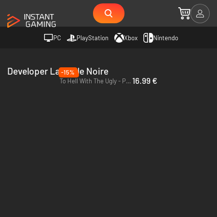
PC
PlayStation
Xbox
Nintendo
Developer La Poule Noire
-15%
16.99 €
To Hell With The Ugly - PC & Mac (Steam)