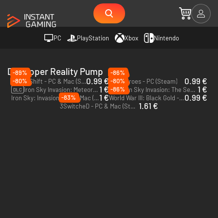
PC
PlayStation
Xbox
Nintendo
Developer Reality Pump
-89%
-86%
0.99 €
0.99 €
-80%
-80%
KnightShift - PC & Mac (Steam)
Heli Heroes - PC (Steam)
1 €
1 €
-86%
Iron Sky Invasion: Meteorblitzkrieg - PC & Mac (Steam)
Iron Sky Invasion: The Second Fleet - PC & Mac (Steam)
DLC
DLC
1 €
0.99 €
-83%
Iron Sky: Invasion - PC & Mac (Steam)
World War III: Black Gold - PC & Mac (Steam)
1.61 €
3SwitcheD - PC & Mac (Steam)