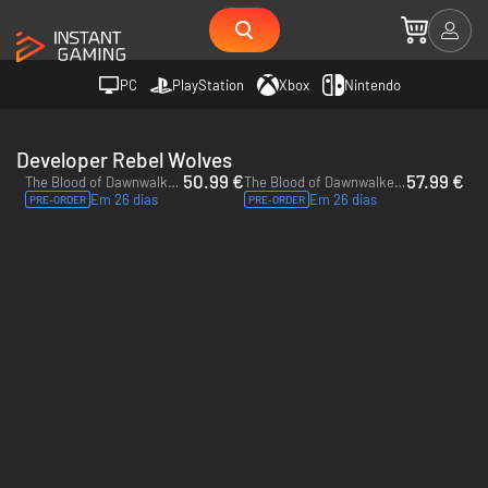
PC
PlayStation
Xbox
Nintendo
Developer Rebel Wolves
50.99 €
57.99 €
The Blood of Dawnwalker - PC (Steam) - US
The Blood of Dawnwalker Eclipse Edition - PC (Steam) - US
Em 26 dias
Em 26 dias
PRE-ORDER
PRE-ORDER