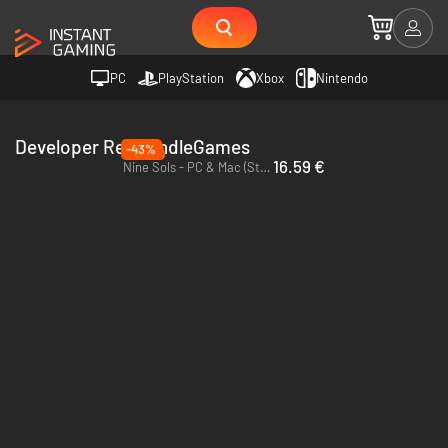
PC
PlayStation
Xbox
Nintendo
Developer RedCandleGames
-43%
16.59 €
Nine Sols - PC & Mac (Steam)