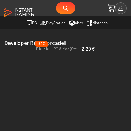
PC
PlayStation
Xbox
Nintendo
Developer Rémi Forcadell
-82%
2.29 €
Pikuniku - PC & Mac (Steam)