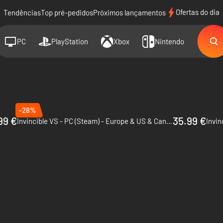
Ofertas do dia
Tendências
Top pré-pedidos
Próximos lançamentos
PC
PlayStation
Xbox
Nintendo
-28%
99 €
35.99 €
Invincible VS - PC (Steam) - Europe & US & Canada
Invin