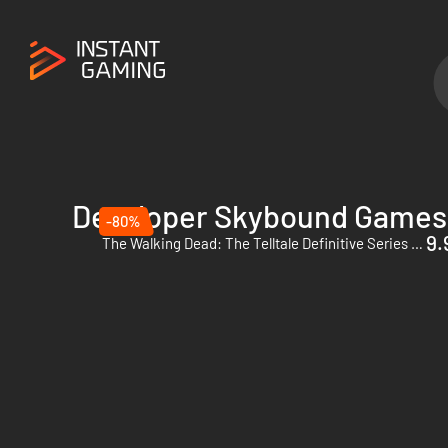
Developer Skybound Games
-80%
9.
The Walking Dead: The Telltale Definitive Series - PC (Steam)