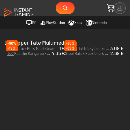
PC
PlayStation
Xbox
Nintendo
Developer Tate Multimedia
-90%
-85%
1 €
3.09 €
-19%
-69%
Steel Rats - PC & Mac (Steam)
Urban Trial Tricky Deluxe Edition - PC (Steam)
4.05 €
2.69 €
Kao the Kangaroo - Oh! Well - PC (Steam)
Steel Rats - Xbox One & Xbox Series X|S - US
DLC