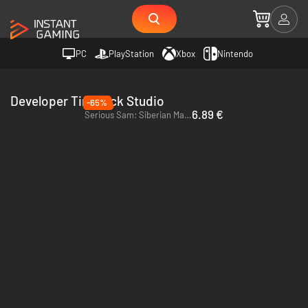
PC
PlayStation
Xbox
Nintendo
Developer Timelock Studio
-65%
6.89 €
Serious Sam: Siberian Mayhem - PC (Steam)