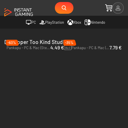
PC
PlayStation
Xbox
Nintendo
Developer Too Kind Studio
-63%
-35%
4.49 €
7.79 €
Pankapu - PC & Mac (Steam)
Pankapu - PC & Mac (Steam)
DLC