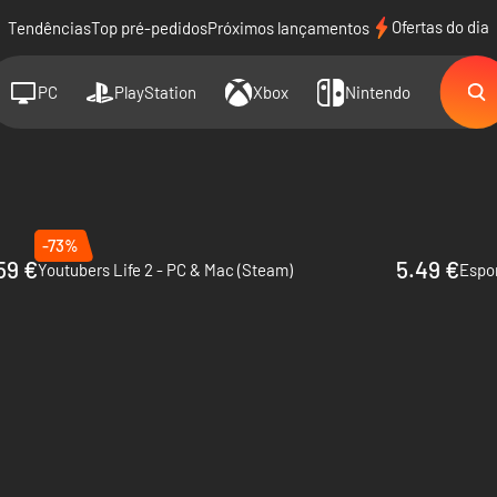
Ofertas do dia
Tendências
Top pré-pedidos
Próximos lançamentos
PC
PlayStation
Xbox
Nintendo
-73%
59 €
5.49 €
Youtubers Life 2 - PC & Mac (Steam)
Espor