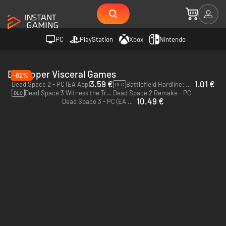
PC
PlayStation
Xbox
Nintendo
Developer Visceral Games
-82%
3.59 €
1.01 €
Dead Space 2 - PC (EA App)
Battlefield Hardline: Criminal Activity - PC (EA App)
DLC
Dead Space 3 Witness the Truth Pack - PC (EA App)
Dead Space 2 Remake - PC
DLC
10.49 €
Dead Space 3 - PC (EA App)