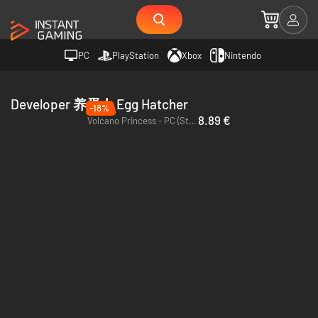
PC
PlayStation
Xbox
Nintendo
Developer 养蛋人 Egg Hatcher
-18%
8.89 €
Volcano Princess - PC (Steam)