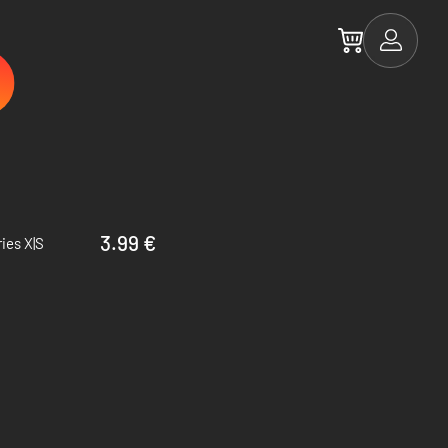
3.99 €
ies X|S