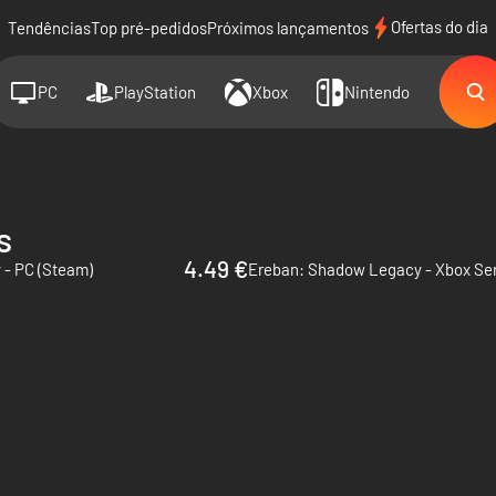
Ofertas do dia
Tendências
Top pré-pedidos
Próximos lançamentos
PC
PlayStation
Xbox
Nintendo
s
4.49 €
- PC (Steam)
Ereban: Shadow Legacy - Xbox Ser