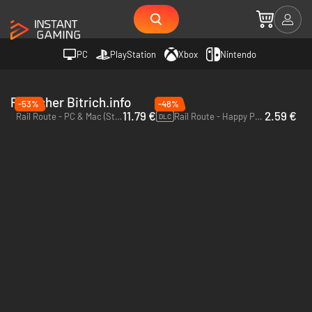
PC
PlayStation
Xbox
Nintendo
Publisher Bitrich.info
-53%
-48%
11.79 €
2.59 €
Rail Route - PC & Mac (Steam)
Rail Route - Happy Passengers - PC & Mac (Steam)
DLC