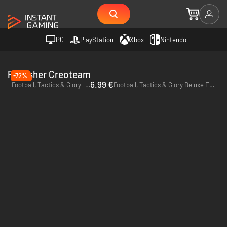
PC
PlayStation
Xbox
Nintendo
Publisher Creoteam
-72%
6.99 €
Football, Tactics & Glory - PC (Steam)
Football, Tactics & Glory Deluxe Edition - PC (Steam)