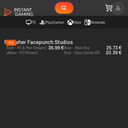
PC
PlayStation
Xbox
Nintendo
Publisher Facepunch Studios
-8%
36.99 €
25.73 €
Rust - PC & Mac (Steam)
Rust - Xbox One
20.39 €
s&box - PC (Steam)
Rust - Xbox Series X|S