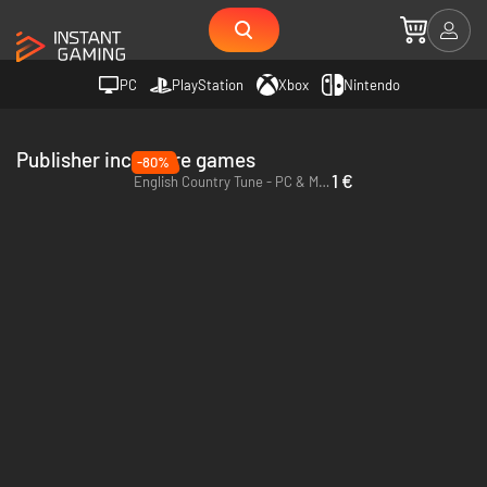
PC
PlayStation
Xbox
Nintendo
Publisher increpare games
-80%
1 €
English Country Tune - PC & Mac (Steam)