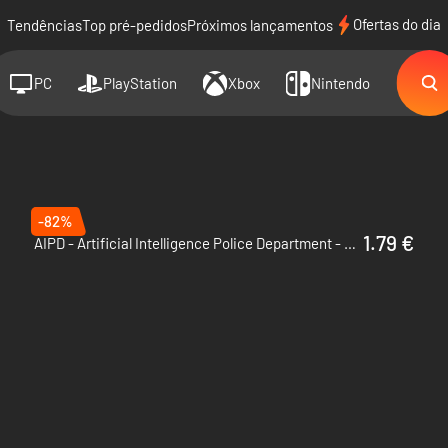
Ofertas do dia
Tendências
Top pré-pedidos
Próximos lançamentos
PC
PlayStation
Xbox
Nintendo
-82%
1.79 €
AIPD - Artificial Intelligence Police Department - PC (Steam)