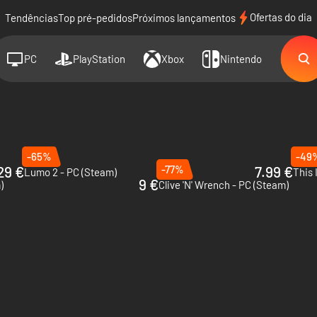
Ofertas do dia
Tendências
Top pré-pedidos
Próximos lançamentos
PC
PlayStation
Xbox
Nintendo
-65%
-49
29 €
-77%
7.99 €
Lumo 2 - PC (Steam)
This 
9 €
)
Clive 'N' Wrench - PC (Steam)