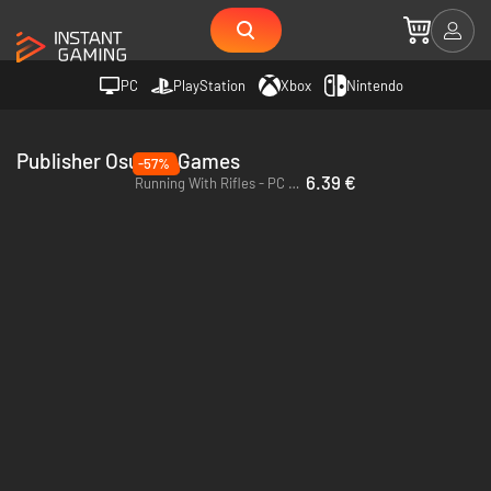
PC
PlayStation
Xbox
Nintendo
Publisher Osumia Games
-57%
6.39 €
Running With Rifles - PC & Mac (Steam)