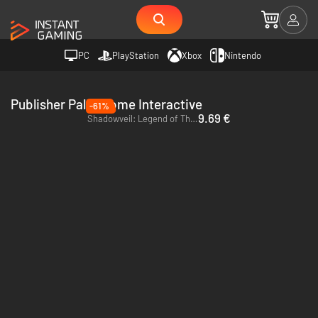
PC
PlayStation
Xbox
Nintendo
Publisher Palindrome Interactive
-61%
9.69 €
Shadowveil: Legend of The Five Rings - PC (Steam)