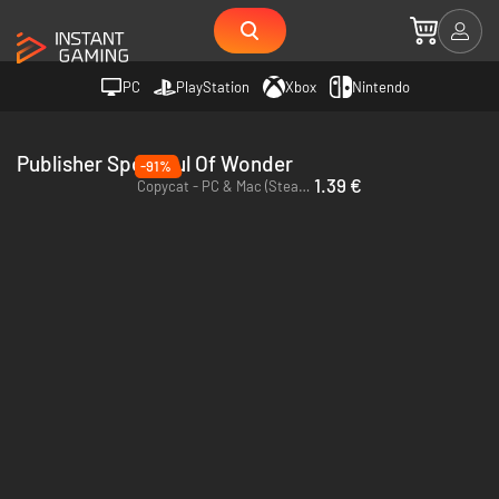
PC
PlayStation
Xbox
Nintendo
Publisher Spoonful Of Wonder
-91%
1.39 €
Copycat - PC & Mac (Steam)