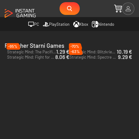
PC
PlayStation
Xbox
Nintendo
Publisher Starni Games
-95%
-70%
1.29 €
10.19 €
-63%
Strategic Mind: The Pacific - PC (Steam)
Strategic Mind: Blitzkrieg - PC (Steam)
8.06 €
9.29 €
Strategic Mind: Fight for Freedom - PC (Steam)
Strategic Mind: Spectre of Communism - PC (Steam)