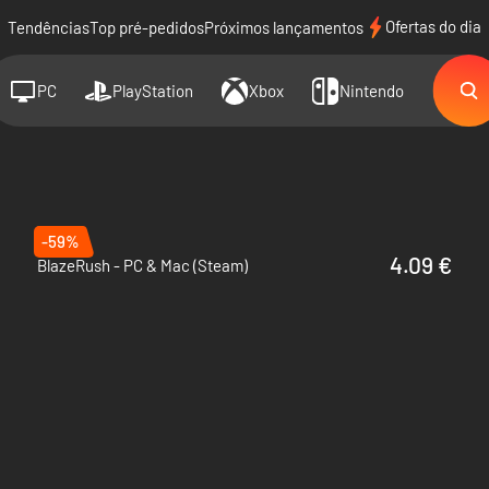
Ofertas do dia
Tendências
Top pré-pedidos
Próximos lançamentos
PC
PlayStation
Xbox
Nintendo
-59%
4.09 €
BlazeRush - PC & Mac (Steam)