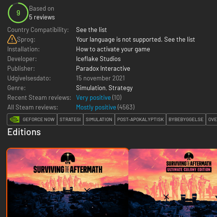
Based on
9
5 reviews
Country Compatibility:
See the list
Sprog:
Your language is not supported. See the list
Installation:
How to activate your game
Developer:
Iceflake Studios
Publisher:
Paradox Interactive
Udgivelsesdato:
15 november 2021
Genre:
Simulation
,
Strategy
Recent Steam reviews:
Very positive
(10)
All Steam reviews:
Mostly positive
(
4563
)
GEFORCE NOW
STRATEGI
SIMULATION
POST-APOKALYPTISK
BYBEBYGGELSE
OVE
Editions