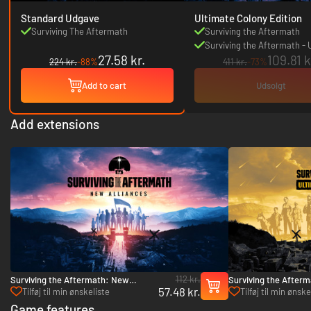
Standard Udgave
Ultimate Colony Edition
Surviving The Aftermath
Surviving the Aftermath
Surviving the Aftermath - 
27.58 kr.
109.81 k
Colony
224 kr.
-88%
411 kr.
-73%
Add to cart
Udsolgt
Add extensions
112 kr.
Surviving the Aftermath: New
Surviving the Afterm
57.48 kr.
Alliances - PC (Steam)
Colony Upgrade - PC
Tilføj til min ønskeliste
Tilføj til min ønske
Game features