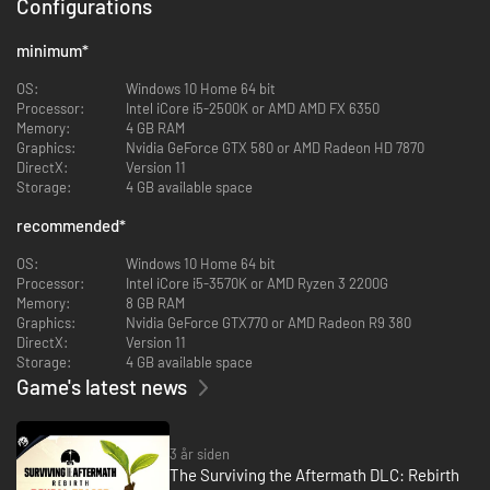
Configurations
minimum
*
OS:
Windows 10 Home 64 bit
Processor:
Intel iCore i5-2500K or AMD AMD FX 6350
Memory:
4 GB RAM
Graphics:
Nvidia GeForce GTX 580 or AMD Radeon HD 7870
◾Byg og administrér en koloni: Styr en koloni af overlevende efter en
DirectX:
Version 11
verdensødelæggende hændelse. Byg mere end 130 bygninger, og overlev i
Storage:
4 GB available space
en barsk verden, der er fyldt med farer. Vær forberedt på alt, for en
naturkatastrofe eller andre uforudsete hændelser kan dødsdømme en
recommended
*
fejludrustet bebyggelse.
OS:
Windows 10 Home 64 bit
Processor:
Intel iCore i5-3570K or AMD Ryzen 3 2200G
Memory:
8 GB RAM
Graphics:
Nvidia GeForce GTX770 or AMD Radeon R9 380
◾Rekruttér og administrér specialister: Rekruttér over 80 unikke
DirectX:
Version 11
specialister, hver med deres egne evner og motiver, for at håndtere din
Storage:
4 GB available space
kolonis ressourcer. Udrust dine specialister med udstyr, så de kan
Game's latest news
forsvare kolonien mod angribende banditter og hærgende vilddyr.
3 år siden
The Surviving the Aftermath DLC: Rebirth
◾Udforsk en computergenereret verden: Send din specialister ud i en