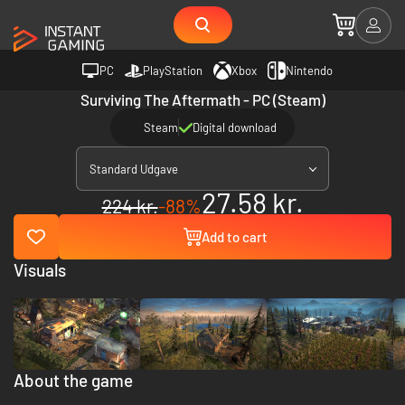
PC
PlayStation
Xbox
Nintendo
Surviving The Aftermath - PC (Steam)
Steam
Digital download
Standard Udgave
27.58 kr.
224 kr.
-88%
Add to cart
Visuals
About the game