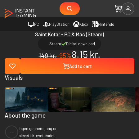
PC
PlayStation
Xbox
Nintendo
Saint Kotar - PC & Mac (Steam)
Steam
Digital download
8.15 kr.
149 kr.
-95%
Add to cart
Visuals
About the game
Ingen gennemgang er
--
blevet skrevet endnu