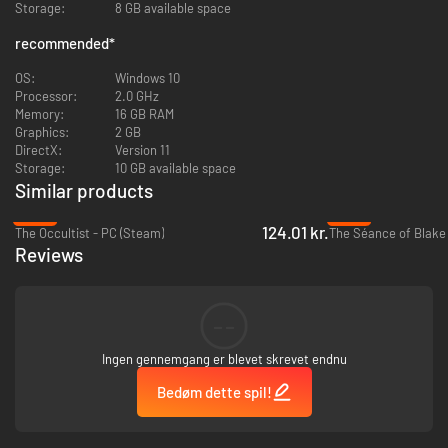
uhyggelige hemmeligheder
Storage:
8 GB available space
‏Pas på, dine valg vil påvirke både historien og gameplayet
Opdag skjulte steder, og løs sideopgaver, for at opdage hele
recommended
*
historien
OS:
Windows 10
Processor:
2.0 GHz
Memory:
16 GB RAM
Graphics:
2 GB
DirectX:
Version 11
Storage:
10 GB available space
Similar products
-45%
-52%
124.01 kr.
The Occultist - PC (Steam)
The Séance of Blake
Reviews
--
Ingen gennemgang er blevet skrevet endnu
Bedøm dette spil!