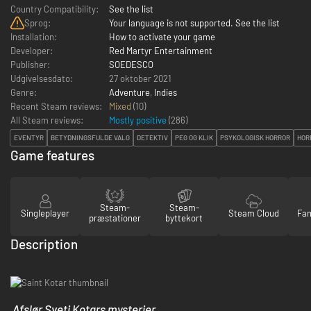
Country Compatibility:
See the list
Sprog:
Your language is not supported. See the list
Installation:
How to activate your game
Developer:
Red Martyr Entertainment
Publisher:
SOEDESCO
Udgivelsesdato:
27 oktober 2021
Genre:
Adventure
,
Indies
Recent Steam reviews:
Mixed
(10)
All Steam reviews:
Mostly positive
(
286
)
EVENTYR
BETYDNINGSFULDE VALG
DETEKTIV
PEG OG KLIK
PSYKOLOGISK HORROR
HOR
Game features
Steam-
Steam-
Singleplayer
Steam Cloud
Fam
præstationer
byttekort
Description
‏ Afslør Sveti Kotars mysterier