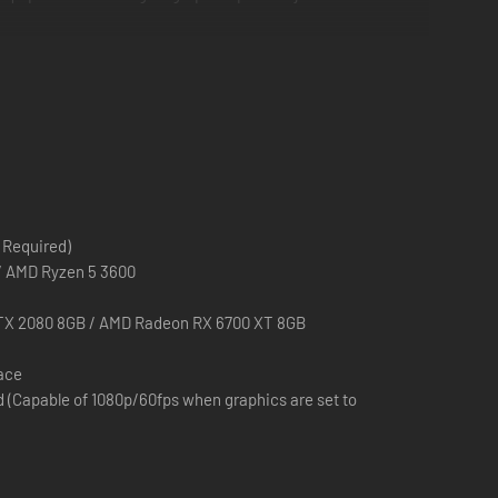
los que no están acostumbrados a los juegos de acción.
intas gentes, lugares y mucho más. Aparte del caudal de
 Required)
 / AMD Ryzen 5 3600
TX 2080 8GB / AMD Radeon RX 6700 XT 8GB
pace
Capable of 1080p/60fps when graphics are set to