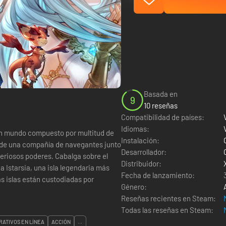
Basada en
9
10 reseñas
Compatibilidad de países:
Idiomas:
 un mundo compuesto por multitud de
Instalación:
as de una compañía de navegantes junto
Desarrollador:
teriosos poderes. Cabalga sobre el
Distribuidor:
a Istarsia, una isla legendaria más
Fecha de lanzamiento:
Género:
Reseñas recientes en Steam:
Todas las reseñas en Steam:
ATIVOS EN LÍNEA
ACCIÓN
...