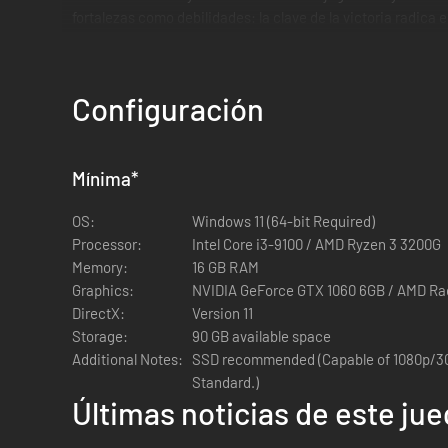
fortalezas como debilidades: la clave de la victoria radica e
¿Los combates frenéticos no son lo tuyo? El modo de asiste
Activa la asistencia integral para que todas las acciones s
Configuración
Los cielos son un lugar repleto de historia y tradición. En 
misiones secundarias disponibles, ¡los episodios del desti
Mínima
*
OS:
Windows 11 (64-bit Required)
Processor:
Intel Core i3-9100 / AMD Ryzen 3 3200G
Memory:
16 GB RAM
Graphics:
NVIDIA GeForce GTX 1060 6GB / AMD R
DirectX:
Version 11
Storage:
90 GB available space
Additional Notes:
SSD recommended (Capable of 1080p/30f
Standard.)
Últimas noticias de este ju