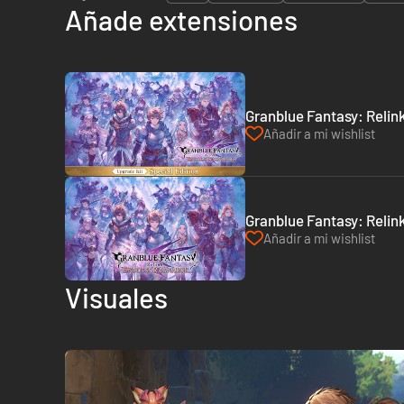
Añade extensiones
Granblue Fantasy: Relink
Añadir a mi wishlist
Granblue Fantasy: Relink
Añadir a mi wishlist
Visuales