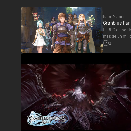
hace 2 años
Granblue Fant
El RPG de acci
más de un milló
Además, los de
2