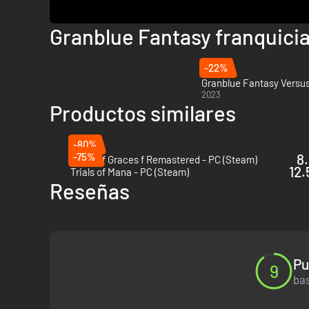
Granblue Fantasy franquici
-22%
Granblue Fantasy Versus
2023
Productos similares
-80%
-75%
8.
Tales of Graces f Remastered - PC (Steam)
12.
Trials of Mana - PC (Steam)
Reseñas
Pu
9
bas