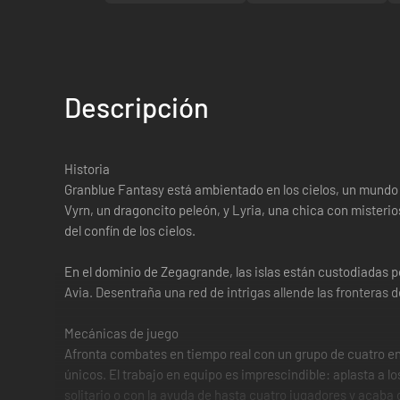
Descripción
Historia
Granblue Fantasy está ambientado en los cielos, un mundo 
Vyrn, un dragoncito peleón, y Lyria, una chica con misterio
del confín de los cielos.
En el dominio de Zegagrande, las islas están custodiadas p
Avia. Desentraña una red de intrigas allende las fronteras d
Mecánicas de juego
Afronta combates en tiempo real con un grupo de cuatro en 
únicos. El trabajo en equipo es imprescindible: aplasta a
solitario o con la ayuda de hasta cuatro jugadores y acab