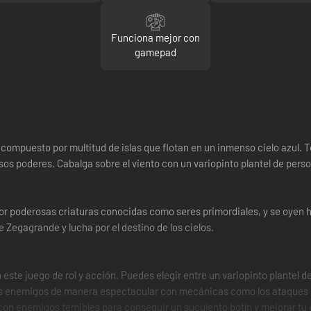
Funciona mejor con
gamepad
compuesto por multitud de islas que flotan en un inmenso cielo azul.
sos poderes. Cabalga sobre el viento con un variopinto plantel de perso
or poderosas criaturas conocidas como seres primordiales, y se oyen hi
e Zegagrande y lucha por el destino de los cielos.
este juego de rol y acción. Puedes elegir entre un variopinto plantel d
 los enemigos de manera espectacular con mecánicas como los ataques 
a con enemigos temibles para conseguir un suculento botín y mejorar t