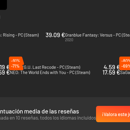
a
39.09 €
: Rising - PC (Steam)
Granblue Fantasy: Versus - PC (St
2020
-91%
-80
19 €
-71%
4.59 €
-69
.hack//G.U. Last Recode - PC (Steam)
Tales
59 €
17.59 €
NEO: The World Ends with You - PC (Steam)
SaGa 
ntuación media de las reseñas
¡Valora este 
ada en 10 reseñas, todos los idiomas incluidos