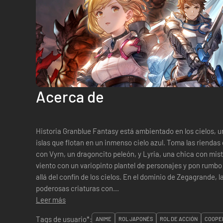
Acerca de
Historia Granblue Fantasy está ambientado en los cielos,
islas que flotan en un inmenso cielo azul. Toma las riend
con Vyrn, un dragoncito peleón, y Lyria, una chica con mis
viento con un variopinto plantel de personajes y pon rumbo 
allá del confín de los cielos. En el dominio de Zegagrande, las islas están custodiadas por
poderosas criaturas con...
Leer más
Tags de usuario*:
ANIME
ROL JAPONÉS
ROL DE ACCIÓN
COOPER