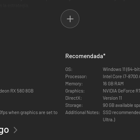
n la estrategia.
ncia hace que el juego sea accesible para todos los jugadores, hasta 
e lleven a cabo automáticamente durante la batalla.
el diario de Lyria, encontrarás una colección de apuntes sobre las dist
no te permitirán conocer el trasfondo de cada miembro de la compañía!
Recomendada
*
OS:
Windows 11 (64-bit
Processor:
Intel Core i7-8700
Memory:
16 GB RAM
adeon RX 580 8GB
Graphics:
NVIDIA GeForce R
DirectX:
Version 11
Storage:
90 GB available s
ps when graphics are set to
Additional Notes:
SSD recommended (
Ultra.)
ego