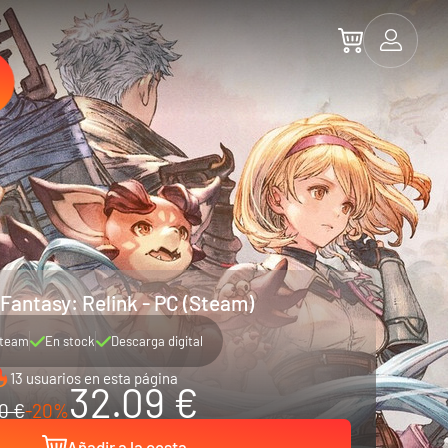
Fantasy: Relink - PC (Steam)
team
En stock
Descarga digital
13 usuarios en esta página
32.09 €
0 €
-20%
Añadir a la cesta