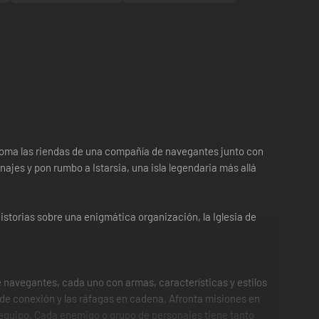
 Toma las riendas de una compañía de navegantes junto con
najes y pon rumbo a Istarsia, una isla legendaria más allá
storias sobre una enigmática organización, la Iglesia de
e navegantes, cada uno con armas, características y estilos
de conexión y las ráfagas en cadena. Afronta misiones en
u equipo. Cada enemigo o grupo de personajes tiene tanto