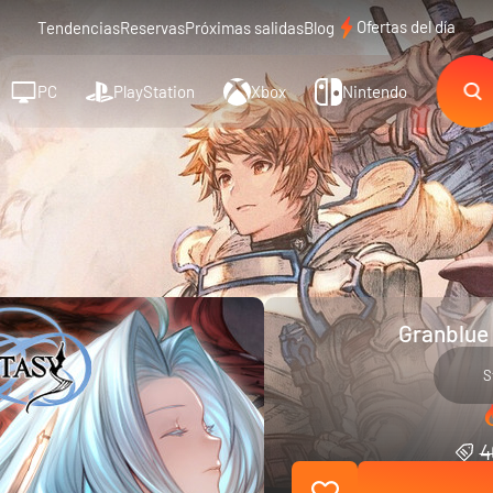
Ofertas del día
Tendencias
Reservas
Próximas salidas
Blog
PC
PlayStation
Xbox
Nintendo
Granblue 
S
4