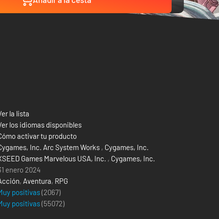
Ver la lista
Ver los idiomas disponibles
Cómo activar tu producto
Cygames, Inc. Arc System Works
,
Cygames, Inc.
XSEED Games Marvelous USA, Inc.
,
Cygames, Inc.
31 enero 2024
Acción
,
Aventura
,
RPG
Muy positivas
(2067)
Muy positivas
(
55072
)