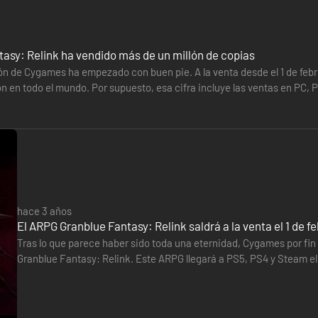
asy: Relink ha vendido más de un millón de copias
ón de Cygames ha empezado con buen pie. A la venta desde el 1 de febr
n en todo el mundo. Por supuesto, esa cifra incluye las ventas en PC, P
sarrolladores…
hace 3 años
El ARPG Granblue Fantasy: Relink saldrá a la venta el 1 de f
Tras lo que parece haber sido toda una eternidad, Cygames por fin
Granblue Fantasy: Relink. Este ARPG llegará a PS5, PS4 y Steam el
dejado un precioso tráiler de esos que hacen que se te caiga…