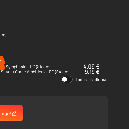
eam)
%
%
4.09 €
 of Symphonia - PC (Steam)
9.19 €
Scarlet Grace Ambitions - PC (Steam)
Todos los idiomas
juego!