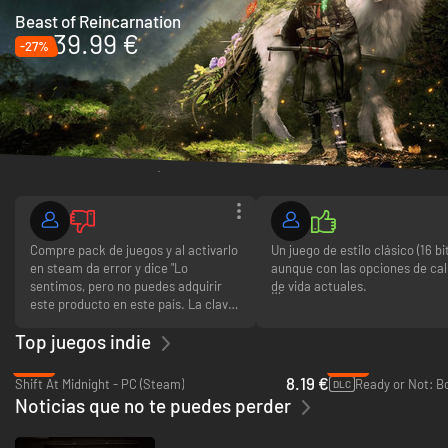
Beast of Reincarnation
39.99 €
-27%
Últimas reseñas
Compre pack de juegos y al activarlo
Un juego de estilo clásico (16 bi
en steam da error y dice "Lo
aunque con las opciones de cal
sentimos, pero no puedes adquirir
de vida actuales.
este producto en este país. La clave
de producto no se ha activado", ya
Si te gustan los juegos estilo Z
Top juegos indie
pedi el reembolso, ojalá no haya mas
clásico, este es tu juego.
problemas.
-18%
-61%
No es sencillo pero tampoco
8.19 €
Shift At Midnight - PC (Steam)
Ready or Not: Bo
DLC
excesivamente difícil y te tient
Noticias que no te puedes perder
seguir insistiendo cada vez que
matan.