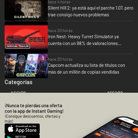
hace 4 horas
En resumen, juego totalmente
Silent Hill 2: ya está aquí el parche 1.07, pero
recomendable para aquellos q
trae consigo nuevos problemas
quieran volver a vivir la época 
Snes y Megadrive.
hace 20 horas
Iron Nest: Heavy Turret Simulator ya
cuenta con un 98% de valoraciones
positivas en 5 horas
hace 20 horas
Capcom actualiza su lista de títulos con
más de un millón de copias vendidas
Categorías
Acción
Arcade
¡Nunca te pierdas una oferta
con la app de Instant Gaming!
¡Consigue descuentos, ofertas y
más!