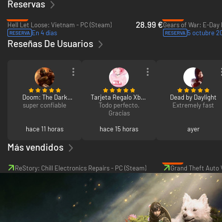
Reservas
-28%
-30%
28.99 €
Hell Let Loose: Vietnam - PC (Steam)
En 4 días
5 octubre 2
RESERVA
RESERVA
Reseñas De Usuarios
Doom: The Dark
Tarjeta Regalo Xbox
Dead by Daylight
super confiable
Ages Premium
Todo perfecto.
Live 50€
Extremely fast
Edition
Gracias
hace 11 horas
hace 15 horas
ayer
Más vendidos
-67%
ReStory: Chill Electronics Repairs - PC (Steam)