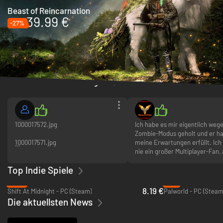
Beast of Reincarnation
39.99 €
-27%
Die letzten Bewertungen
1000017572.jpg
Ich habe es mir eigentlich weg
Zombie-Modus geholt und er ha
1000017571.jpg
meine Erwartungen erfüllt. Ich
nie ein großer Multiplayer-Fan,
Ist das echt oder Fake
das ist ja bei jedem anders. Der
Top Indie Spiele
Story-Modus ist sehr fesselnd 
1000017574.jpg
hat Spaß gemacht, ihn zu spiel
-18%
-1%
8.19 €
Shift At Midnight - PC (Steam)
Palworld - PC (Steam
1000017573.jpg
Die aktuellsten News
Hab nur sehr gute Erfahrungen