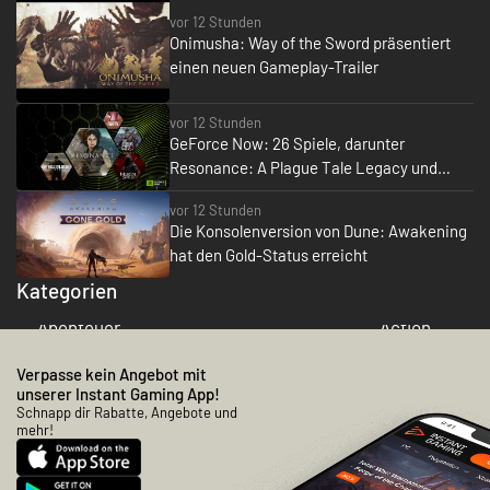
gemacht ☺️
vor 12 Stunden
Klar ☺️ Für 5 Sterne würde ich es so
Onimusha: Way of the Sword präsentiert
schreiben:
einen neuen Gameplay-Trailer
Bewertung:
vor 12 Stunden
Ich habe bisher nur sehr gute
GeForce Now: 26 Spiele, darunter
Erfahrungen mit Instant Gaming
Resonance: A Plague Tale Legacy und
gemacht. Die Bestellungen liefen
Mortal Shell II, kommen im August
immer schnell und problemlos, die
vor 12 Stunden
Keys waren sofort verfügbar und
Die Konsolenversion von Dune: Awakening
haben jedes Mal einwandfrei
hat den Gold-Status erreicht
funktioniert. Auch die Preise sind
sehr gut. Für mich absolut
Kategorien
zuverlässig und empfehlenswert. ??
Abenteuer
Action
Überschrift:
Verpasse kein Angebot mit
Schnell, zuverlässig und problemlos
unserer Instant Gaming App!
⭐⭐⭐⭐⭐
Schnapp dir Rabatte, Angebote und
mehr!
1000017576.jpg
1000017575.jpg