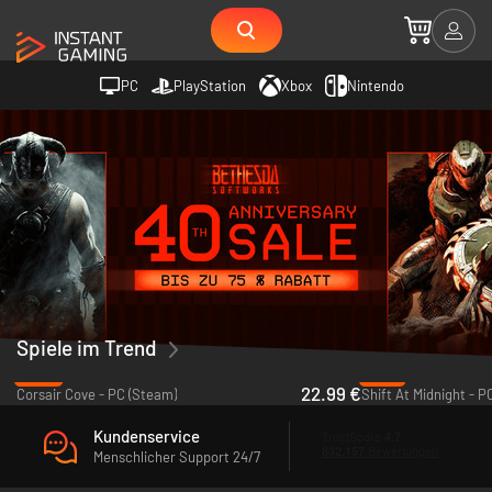
PC
PlayStation
Xbox
Nintendo
Spiele im Trend
-43%
-18%
22.99 €
Corsair Cove - PC (Steam)
Shift At Midnight - P
Kundenservice
Menschlicher Support 24/7