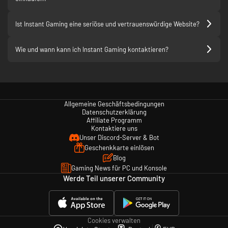
wieder auslösen!
Bei „Positives“ kannst du noch kurz
Ist Instant Gaming eine seriöse und vertrauenswürdige Website?
reinschreiben:
Zombies, Explosionen, dicke Waffen
Wie und wann kann ich Instant Gaming kontaktieren?
und herrlich beklopptes Chaos! ???
Das passt zu dem Game wie die
Faust aufs Zombie-Auge. ??
Das ist eine Bewertung für
Allgemeine Geschäftsbedingungen
Datenschutzerklärung
erwachsene nicht für Kinder ?
Affiliate Programm
Kontaktiere uns
Genau ? Dann weniger Comic-Emoji-
Unser Discord-Server & Bot
Geballer und mehr erwachsener,
Geschenkkarte einlösen
schwarzer Humor. So passt es
Blog
deutlich besser:
Gaming News für PC und Konsole
Toxic Commando ist herrlich
Werde Teil unserer Community
bescheuert – und meint das als
Kompliment.
Zombies, dicke Knarren, Fahrzeuge,
Cookies verwalten
Explosionen und ein Dauerfeuer an