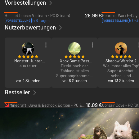
Vorbestellungen
-28%
-30%
28.99 €
Hell Let Loose: Vietnam - PC (Steam)
In 6 Tagen
5 Okt
VORBESTELLUNG
VORBESTELLUNG
Nutzerbewertungen
Monster Hunter
Xbox Game Pass
Shadow Warrior 2
Wilds Premium
aua teuer
Ultimate 3 Monate
Direkt nach der
Wie immer alles Top
Deluxe Edition
Zahlung ist alles
Super Angebot,
Super angekommen,
schnell und
vor 4 Stunden
Vielen Dank für denn
vor 8 Stunden
vor 13 Stunden
zuverlässig!
Service :)
Bestseller
-46%
-43%
16.09 €
Minecraft: Java & Bedrock Edition - PC & Mac
Corsair Cove - PC (S