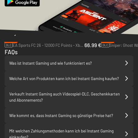
Die Bewertung muss so
durchgeknallt sein wie das Game ?
?? JA! Bei Toxic Commando darf die
Bewertung auf keinen Fall normal
Daily Deals
klingen. Ich würde die komplett
eskalieren lassen:
-33%
-90%
66.99 €
EA Sports FC 26 - 12000 FC Points - Xbox One & Xbox Series X|S
DLC
DLC
Dieses Game ist wie ein völlig
FAQs
durchgedrehter Actionfilm auf drei
Energy-Drinks! ?? Überall Zombies,
Was ist Instant Gaming und wie funktioniert es?
Kugeln, Explosionen und komplettes
Chaos – und genau deshalb macht es
so verdammt viel Spaß. ? Du willst
Welche Art von Produkten kann ich bei Instant Gaming kaufen?
eigentlich nur kurz eine Runde
spielen und plötzlich bist du mitten in
Verkauft Instant Gaming auch Videospiel-DLC, Geschenkkarten
einer Zombie-Apokalypse, ballerst
und Abonnements?
auf alles, was noch zuckt, und fragst
dich, wer zum Teufel hier eigentlich
die Kontrolle hat. ???‍♂️?
Wie kommt es, dass Instant Gaming so günstige Preise hat?
Hirn ausschalten, Waffen durchladen
und VOLLGAS! Genau mein Humor.
Mit welchen Zahlungsmethoden kann ich bei Instant Gaming
?? 10/10 – würde die Apokalypse
einkaufen?