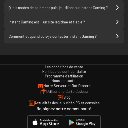
qu'elle est en plein vol on peut
obtenir une plus grosse explosi
Quels modes de paiement puis-je utiliser sur Instant Gaming ?
Le second permet de charger le
pour faire plus de dégâts au pri
Instant Gaming est-il un site légitime et fiable ?
la précision, sachant que trop l
charger va créer une explosion
Comment et quand puis-je contacter Instant Gaming ?
autour de vous qui vous enlèver
moitié de votre vie...Sauf qu'en
utilisant le dash (qui a quelques
iframes) on peut complètemen
éviter les dégâts à soi même et
infliger de très gros aux mobs 
Les conditions de vente
de nous. On peut aussi utiliser 
Politique de confidentialité
explosion pour se propulser da
Programme d'affiliation
direction à très haute vitesse, 
Nous contacter
a son utilité.
Notre Serveur et Bot Discord
Utiliser une Carte Cadeau
Ah et pour les deux fusils à po
Blog
peut, avec le bon timing, parer
Actualités des jeux vidéo PC et consoles
propres balles pour les faire par
Rejoignez notre communauté
tout droit et les faire exploser.
Pourquoi ? Personne ne sait ma
c'est marrant et très utile.