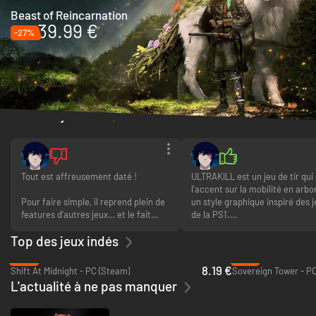
Beast of Reincarnation
39.99 €
-27%
Avis des joueurs
Tout est affreusement daté !
ULTRAKILL est un jeu de tir qui
l'accent sur la mobilité en arbo
Pour faire simple, il reprend plein de
un style graphique inspiré des 
features d’autres jeux… et le fait
de la PS1.
moins bien que les sources dont il
Top des jeux indés
s’inspire (sauf pour le grappin de
Côté présentation, graphique
Sekiro : animation identique à la
c'est réussi, le jeu a son style et 
-18%
-41%
frame près, et on garde même le
jusqu'à dire que les graphismes
8.19 €
Shift At Midnight - PC (Steam)
Sovereign Tower - P
même bruitage d’ailleurs. Pourquoi
simplistes contribuent à ce que
L'actualité à ne pas manquer
on se ferait chier à bosser, non ?).
jeu reste lisible. Pour ce qui est
musique c'est très varié en te