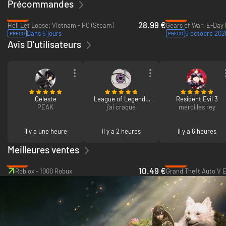
Précommandes
-28%
-30%
28.99 €
Hell Let Loose: Vietnam - PC (Steam)
Dans 5 jours
5 octobre 202
PRÉCO
PRÉCO
Avis D'utilisateurs
Celeste
League of Legends
Resident Evil 3
PEAK
100 EUR - 13500 Riot
j'ai craqué
merci les rey
Points
il y a une heure
il y a 2 heures
il y a 6 heures
Meilleures ventes
-13%
-67%
10.49 €
Roblox - 1000 Robux
Grand Theft Auto V 