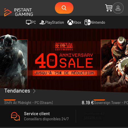
PC
PlayStation
Xbox
Nintendo
Tendances
-18%
-41%
8.19 €
Shift At Midnight - PC (Steam)
Sovereign Tower - P
Service client
Conseillers disponibles 24/7