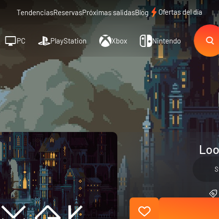
Ofertas del día
Tendencias
Reservas
Próximas salidas
Blog
PC
PlayStation
Xbox
Nintendo
Loo
S