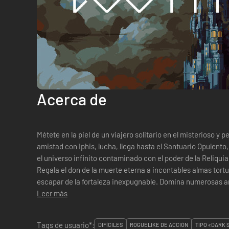
Acerca de
Métete en la piel de un viajero solitario en el misterioso y pelig
amistad con Iphis, lucha, llega hasta el Santuario Opulento,
el universo infinito contaminado con el poder de la Reliquia
Regala el don de la muerte eterna a incontables almas tort
escapar de la fortaleza inexpugnable. Domina numerosas armas formidables, aprende el
verdadero poder de...
Leer más
Tags de usuario*:
DIFÍCILES
ROGUELIKE DE ACCIÓN
TIPO «DARK 