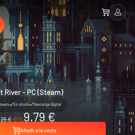
t River - PC (Steam)
team
En stock
Descarga digital
9.79 €
25 €
-61%
Añadir a la cesta