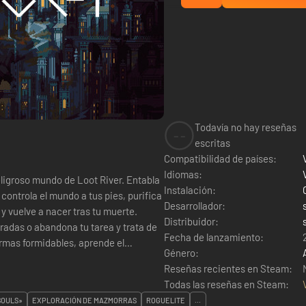
Todavía no hay reseñas
--
escritas
Compatibilidad de países:
Idiomas:
roso mundo de Loot River. Entabla
Instalación:
 controla el mundo a tus pies, purifica
Desarrollador:
 y vuelve a nacer tras tu muerte.
Distribuidor:
uradas o abandona tu tarea y trata de
Fecha de lanzamiento:
Género:
Reseñas recientes en Steam:
Todas las reseñas en Steam:
SOULS»
EXPLORACIÓN DE MAZMORRAS
ROGUELITE
...