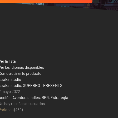
Ver la lista
Ver los idiomas disponibles
Cómo activar tu producto
straka.studio
straka.studio
,
SUPERHOT PRESENTS
2 mayo 2022
Acción
,
Aventura
,
Indies
,
RPG
,
Estrategia
No hay reseñas de usuarios
Variadas
(
459
)