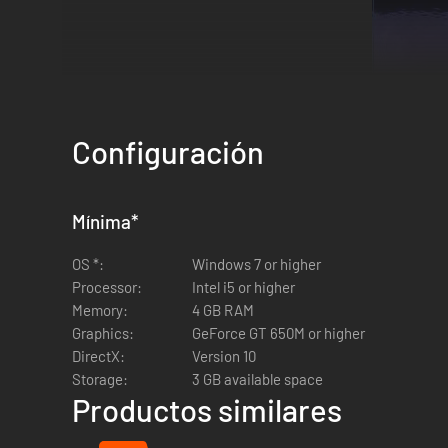
Configuración
Mínima
*
OS *:
Windows 7 or higher
Domina numerosas armas formidables, aprende el verdader
Processor:
Intel i5 or higher
Memory:
4 GB RAM
Combina piezas de armaduras, runas, cascos y poderosos am
Graphics:
GeForce GT 650M or higher
DirectX:
Version 10
Mueve ruinas flotantes en una serie de puzles antiguos, ad
Storage:
3 GB available space
Productos similares
Estas cuevas cósmicas esconden una gran cantidad de arm
permanentes.