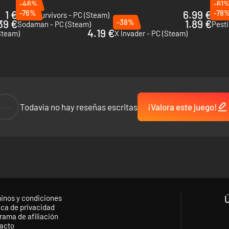
-46%
-61
1 €
-76%
6.99 €
-78
Grind Survivors - PC (Steam)
Voidi
39 €
-38%
1.89 €
Sodaman - PC (Steam)
Pesti
4.19 €
Steam)
X Invader - PC (Steam)
--
Todavía no hay reseñas escritas
¡Valora este juego!
inos y condiciones
ica de privacidad
rama de afiliación
acto