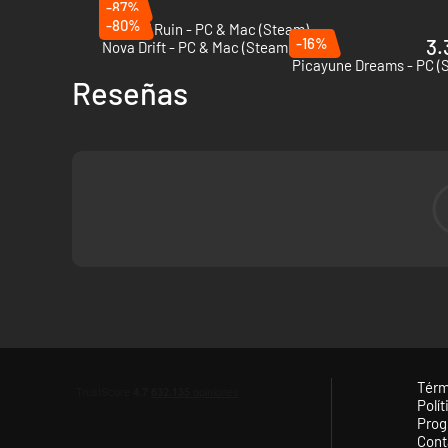
-87%
-80%
Army of Ruin - PC & Mac (Steam)
-16%
3.
Nova Drift - PC & Mac (Steam)
Picayune Dreams - PC (
Reseñas
Térm
Polít
Prog
Cont