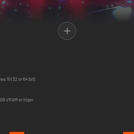
 10 (32 or 64 bit)
 que aparezcan de forma aleatoria
1GB VRAM or higer
riencia para potenciar tu nave
no para sobrevivir a las oleadas de disparos
a puntuación más alta
des