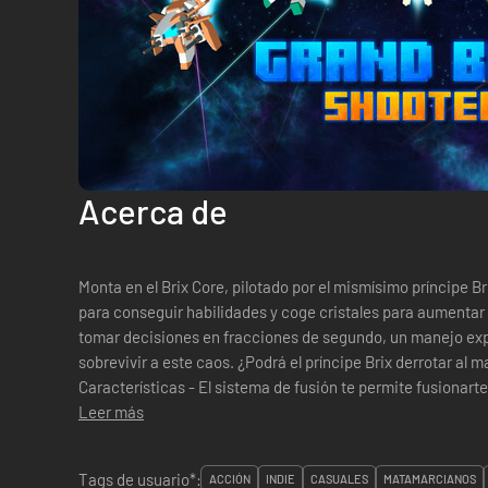
Acerca de
Monta en el Brix Core, pilotado por el mismísimo príncipe B
para conseguir habilidades y coge cristales para aumentar tu pote
tomar decisiones en fracciones de segundo, un manejo exp
sobrevivir a este caos. ¿Podrá el príncipe Brix derrotar al 
Características - El sistema de fusión te permite fusionar
forma aleatoria - El si...
Leer más
Tags de usuario*:
ACCIÓN
INDIE
CASUALES
MATAMARCIANOS