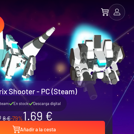
rix Shooter - PC (Steam)
team
En stock
Descarga digital
1.69 €
8 €
-79%
Añadir a la cesta