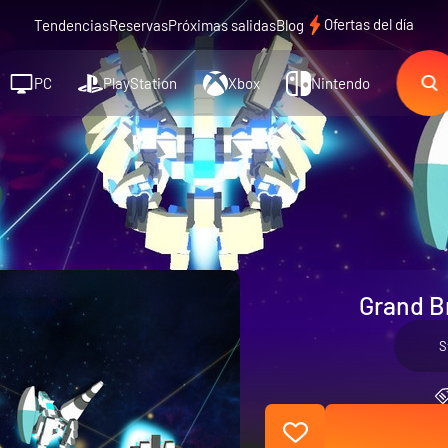
Ofertas del día
Tendencias
Reservas
Próximas salidas
Blog
PC
PlayStation
Xbox
Nintendo
Grand B
S