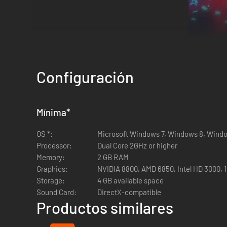
Configuración
Mínima
*
OS *:
Microsoft Windows 7, Windows 8, Windows
Processor:
Dual Core 2GHz or higher
Características
Memory:
2 GB RAM
- El sistema de fusión te permite fusionarte con las naves
Graphics:
NVIDIA 8800, AMD 6850, Intel HD 3000, 
- El sistema de mejora te permite acumular puntos de expe
Storage:
4 GB available space
- Factor estratégico: cambia de nave en el momento oportu
Sound Card:
DirectX-compatible
- Unidades secretas de un poder inmenso
Productos similares
- El modo Desafío te permite competir con tus amigos por l
- La clasificación en línea te motiva a mejorar tus habilida