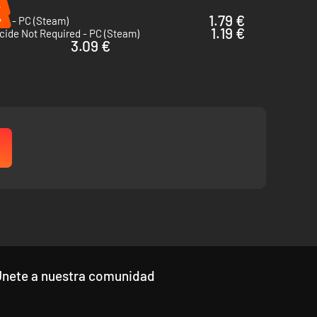
%
%
1.79 €
go - PC (Steam)
1.19 €
cide Not Required - PC (Steam)
3.09 €
Únete a nuestra comunidad