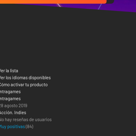
Ver la lista
Ver los idiomas disponibles
Cómo activar tu producto
Intragames
Intragames
28 agosto 2019
Acción
,
Indies
No hay reseñas de usuarios
Muy positivas
(
84
)