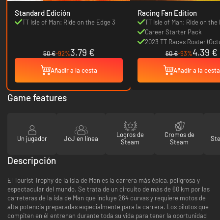
Standard Edición
Racing Fan Edition
TT Isle of Man: Ride on the Edge 3
TT Isle of Man: Ride on the
Career Starter Pack
2023 TT Races Roster (Oct
3.79 €
4.39 €
2023)
50 €
-92%
60 €
-93%
Añadir a la cesta
Añadir a la cesta
Game features
Logros de
Cromos de
Un jugador
JcJ en línea
St
Steam
Steam
Descripción
El Tourist Trophy de la isla de Man es la carrera más épica, peligrosa y
espectacular del mundo. Se trata de un circuito de más de 60 km por las
carreteras de la isla de Man que incluye 264 curvas y requiere motos de
alta potencia preparadas especialmente para la carrera. Los pilotos que
compiten en él entrenan durante toda su vida para tener la oportunidad