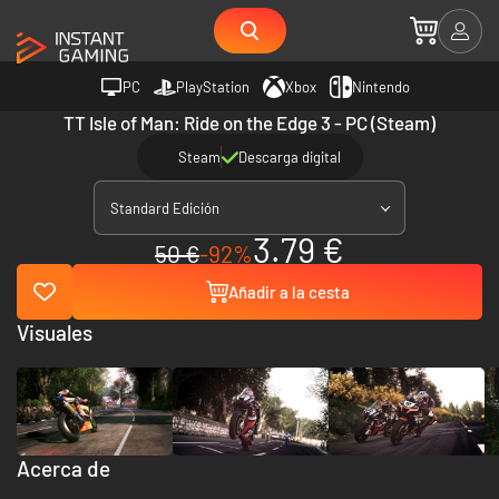
PC
PlayStation
Xbox
Nintendo
TT Isle of Man: Ride on the Edge 3 - PC (Steam)
Steam
Descarga digital
Standard Edición
3.79 €
50 €
-92%
Añadir a la cesta
Visuales
Acerca de