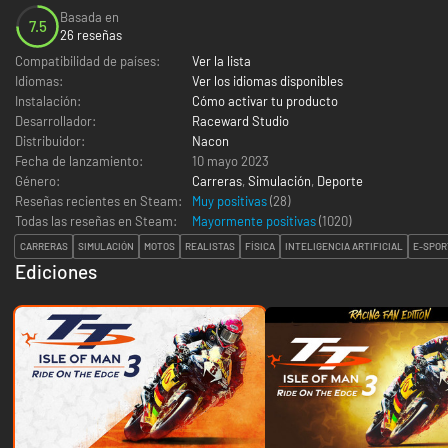
Basada en
7.5
26 reseñas
Compatibilidad de países:
Ver la lista
Idiomas:
Ver los idiomas disponibles
Instalación:
Cómo activar tu producto
Desarrollador:
Raceward Studio
Distribuidor:
Nacon
Fecha de lanzamiento:
10 mayo 2023
Género:
Carreras
,
Simulación
,
Deporte
Reseñas recientes en Steam:
Muy positivas
(28)
Todas las reseñas en Steam:
Mayormente positivas
(
1020
)
CARRERAS
SIMULACIÓN
MOTOS
REALISTAS
FÍSICA
INTELIGENCIA ARTIFICIAL
E-SPOR
Ediciones