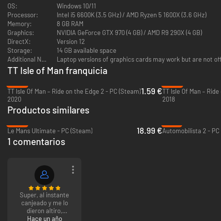
OS:
Windows 10/11
Processor:
Intel i5 6600K (3.5 GHz) / AMD Ryzen 5 1600X (3.6 GHz)
Memory:
8 GB RAM
Graphics:
NVIDIA GeForce GTX 970 (4 GB) / AMD R9 290X (4 GB)
DirectX:
Version 12
Storage:
14 GB available space
Additional Notes:
Laptop versions of graphics cards may work but are not of
TT Isle of Man franquicia
-95%
-92%
1.59 €
TT Isle Of Man – Ride on the Edge 2 - PC (Steam)
TT Isle Of Man – Ride
2020
2018
Productos similares
-53%
-78%
18.99 €
Le Mans Ultimate - PC (Steam)
Automobilista 2 - PC
1 comentarios
Super, al instante
canjeado y me lo
dieron altiro,
recomendadisimo
Hace un año