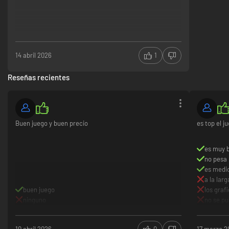
14 abril 2026
1
Reseñas recientes
Buen juego y buen precio
es top el j
es muy b
no pesa
es medio
a la lar
buen juego
los graf
ninguno
no se p