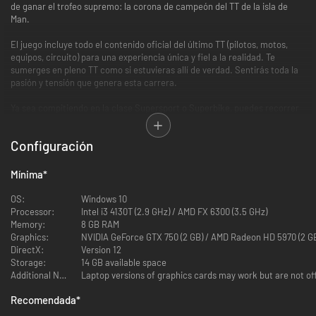
de ganar el trofeo supremo: la corona de campeón del TT de la isla de
Man.
El juego incluye todo el contenido oficial del último TT (pilotos, motos,
equipos, circuito) para una experiencia única y fiel a la realidad. Te
sumerges en pleno TT como si estuvieras allí de verdad. Sentirás toda la
pasión y tensión que genera esta carrera.
Ya sea compitiendo en la clase Supersport o Superbike, puedes recorrer
32 circuitos distintos y más de 200 km de carreteras. Solo tienes que
elegir a uno de los 38 pilotos oficiales disponibles: 21 en Superbike y 17 en
Configuración
Supersport.
El juego ofrece un pilotaje accesible e intuitivo con física ultrarrealista de
Mínima
*
última generación para lograr una inmersión y una calidad de simulación
sin parangón. Muchos pilotos profesionales hasta utilizan el juego para
OS:
Windows 10
entrenar y conocer el circuito.
Processor:
Intel i3 4130T (2.9 GHz) / AMD FX 6300 (3.5 GHz)
Memory:
8 GB RAM
La principal característica nueva de esta edición es un mundo abierto
Graphics:
NVIDIA GeForce GTX 750 (2 GB) / AMD Radeon HD 5970 (2 G
que puede utilizarse para recorrer libremente las carreteras de la isla de
DirectX:
Version 12
Man y encontrar distintos modos de juego y una amplia gama de desafíos:
Storage:
14 GB available space
- Carrera rápida
Additional Notes:
Laptop versions of graphics cards may work but are not of
- Modo Trayectoria
- Multijugador online
Recomendada
*
- Carreras semanales y mensuales