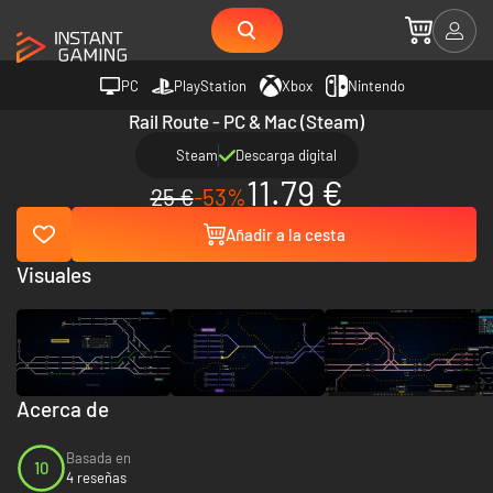
PC
PlayStation
Xbox
Nintendo
Rail Route - PC & Mac (Steam)
Steam
Descarga digital
11.79 €
25 €
-53%
Añadir a la cesta
Visuales
Acerca de
Basada en
10
4 reseñas