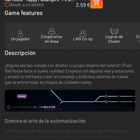
2.59 €
Mac (Steam)
Añadir a mi wishlist
Game features
Cooperativo
Logros de
C
Un jugador
LAN Co-op
en línea
Steam
Descripción
¿Alguna vez has soñado con diseñar tu propio imperio ferroviario? ¡Pues
Rail Route hace el sueño realidad! Empieza con algunas vías y estaciones
y amplía tu red hasta crear un complejo y bullicioso sistema de trenes
que se entrecruzan en mapas de ciudades reales.
Domina el arte de la automatización
Siente la emoción de ver cómo tu red va evolucionando. Empieza con
rutas sencillas y ve ampliando a medida que desbloqueas nuevas