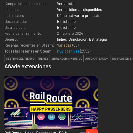
Compatibilidad de países:
Ver la lista
Idiomas:
Ver los idiomas disponibles
Instalación:
Cómo activar tu producto
Desarrollador:
Bitrich.info
Distribuidor:
Bitrich.info
Fecha de lanzamiento:
21 febrero 2024
Género:
Indies
,
Simulación
,
Estrategia
Reseñas recientes en Steam:
Variadas
(65)
Todas las reseñas en Steam:
Muy positivas
(
2592
)
GESTIÓN DEL TIEMPO
TRENES
SIMULADOR INMERSIVO
AUTOMATIZACIÓN
TÁCTICAS EN T
Añade extensiones
5 €
Rail Route - Happy Passengers - PC &