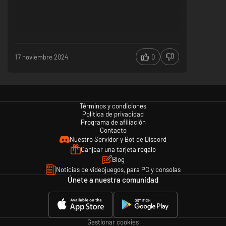
Explora mapas inspirados en ciudades reales.
Reta a otros jugadores a mejorar tus puntuaciones.
Sé parte de una comunidad creativa y apasionada.
17 noviembre 2024
0
¿A qué esperas? Descarga Rail Route hoy mismo y empieza a construir la
red ferroviaria definitiva.
Términos y condiciones
Política de privacidad
Programa de afiliación
Contacto
Nuestro Servidor y Bot de Discord
Canjear una tarjeta regalo
Blog
Noticias de videojuegos, para PC y consolas
Únete a nuestra comunidad
Gestionar cookies