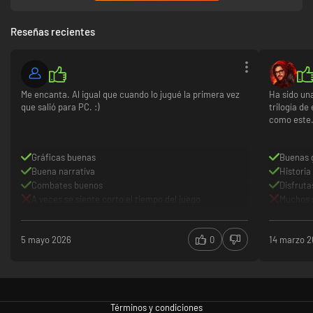
Reseñas recientes
Me encanta. Al igual que cuando lo jugué la primera vez
Ha sido un
que salió para PC. :)
trilogía de
como este.
Gráficas buenas
Buenas 
Buena narratíva
Histori
Combates buenos
Disfrut
A veces se siente corto el tiempo del juego
Muchos 
5 mayo 2026
0
14 marzo 
Términos y condiciones