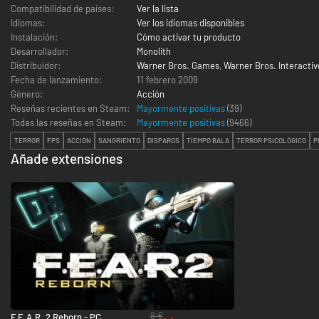
Compatibilidad de países:
Ver la lista
Idiomas:
Ver los idiomas disponibles
Instalación:
Cómo activar tu producto
Desarrollador:
Monolith
Distribuidor:
Warner Bros. Games
,
Warner Bros. Interacti
Fecha de lanzamiento:
11 febrero 2009
Género:
Acción
Reseñas recientes en Steam:
Mayormente positivas
(39)
Todas las reseñas en Steam:
Mayormente positivas
(
9466
)
TERROR
FPS
ACCIÓN
SANGRIENTO
DISPAROS
TIEMPO BALA
TERROR PSICOLÓGICO
P
Añade extensiones
8 €
F.E.A.R. 2 Reborn - PC