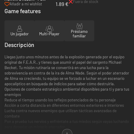
Fuera de stock
1.89 €
(Steam)
Añadir a mi wishlist
Game features
Préstamo
Un jugador
Multi-Player
familiar
Descripción
Llegas justo unos minutos antes de la explosión generada por el equipo
original de F.E.A.R., y tienes que asumir el papel del sargento Michael
Becket. Tu misión rutinaria se convertirá en una lucha para la
sobrevivencia en contra de la ira de Alma Wade. Según el poder aterrador
de Alma va creciendo, tu equipo se ve forzado a luchar en un escenario
apocalíptico en búsqueda de indicios para saber cómo destruirla.
Opciones de combate estratégico ambiental disponibles para ti y para tus
enemigos
Reduce el tiempo usando los reflejos potenciados de tu personaje
Acción a corta distancia en diferentes entornos exteriores e interiores
Lucha contra nuevos enemigos que utilizan tácticas avanzadas de
combate
Pon a prueba tus nervios y enfréntate a tus miedos según vayas luchando
para desvelar un misterio aterrador
Interactúa con el mundo para despejar obstáculos o para crear un