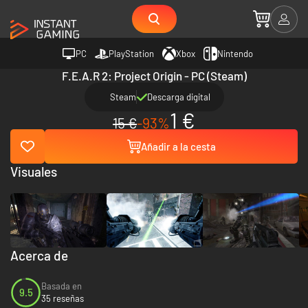
PC
PlayStation
Xbox
Nintendo
F.E.A.R 2: Project Origin - PC (Steam)
Steam
Descarga digital
1 €
15 €
-93%
Añadir a la cesta
Visuales
Acerca de
Basada en
9.5
35 reseñas