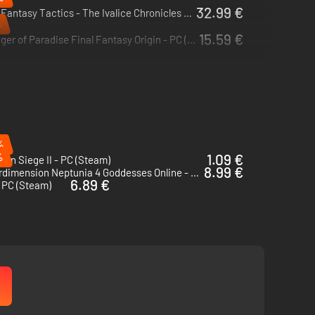
32.99 €
Final Fantasy Tactics - The Ivalice Chronicles - PC (Steam)
%
15.59 €
Stranger of Paradise Final Fantasy Origin - PC (Steam)
%
%
1.09 €
on Siege II - PC (Steam)
8.99 €
Cyberdimension Neptunia 4 Goddesses Online - PC (Steam)
6.89 €
- PC (Steam)