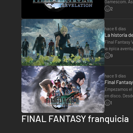
FINAL FANTASY VII REMAKE INTERGRADE (historia princip
Gamescom. Así, 
de Madrid. El…
2
Materia de invocación: chocobo y moguri
FINAL FANTASY VII REBIRTH
hace 6 días
La historia d
Materia de invocación: Fénix
Final Fantasy V
la épica aventu
*Los datos de guardado deben estar en el mismo PC que s
base. Así…
9
*Debe usarse la misma cuenta que se usó para jugar a 
*Los datos de guardado de FINAL FANTASY VII REMAKE E
hace 9 días
Final Fantasy
Empezamos el dí
en disco. Desd
muchos los qu
1
FINAL FANTASY franquicia