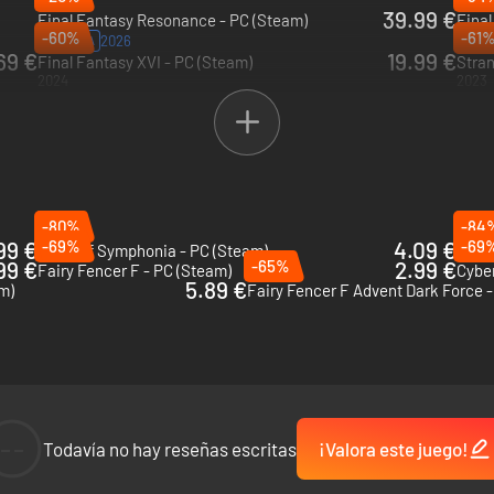
39.99 €
Final Fantasy Resonance - PC (Steam)
-60%
-61
2025
2026
RESERVA
69 €
19.99 €
Final Fantasy XVI - PC (Steam)
2024
2023
-80%
-84
99 €
-69%
4.09 €
-69
Tales of Symphonia - PC (Steam)
Dunge
99 €
-65%
2.99 €
Fairy Fencer F - PC (Steam)
5.89 €
m)
Fairy Fencer F Advent Dark Force 
--
Todavía no hay reseñas escritas
¡Valora este juego!