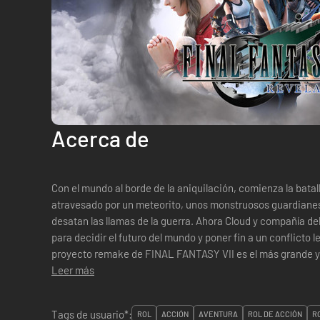
Acerca de
Con el mundo al borde de la aniquilación, comienza la batalla final co
atravesado por un meteorito, unos monstruosos guardianes
desatan las llamas de la guerra. Ahora Cloud y compañía de
para decidir el futuro del mundo y poner fin a un conflicto legendario. El capí
proyecto remake de FINAL FANTASY VII es el más grande y 
cielos y explora un m...
Leer más
Tags de usuario*:
ROL
ACCIÓN
AVENTURA
ROL DE ACCIÓN
R