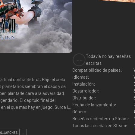
Todavía no hay reseñas
--
escritas
Compatibilidad de países:
Idiomas:
ntra Sefirot. Bajo el cielo
Instalación:
 planetarios siembran el caos y se
Desarrollador:
ben plantarle cara a la adversidad
Distribuidor:
tulo final del
Fecha de lanzamiento:
en el que más hay en juego. Surca los
Género:
Reseñas recientes en Steam:
Todas las reseñas en Steam:
OL JAPONÉS
...