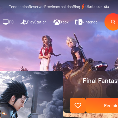
Ofertas del día
Tendencias
Reservas
Próximas salidas
Blog
PC
PlayStation
Xbox
Nintendo
Final Fantas
Recibir