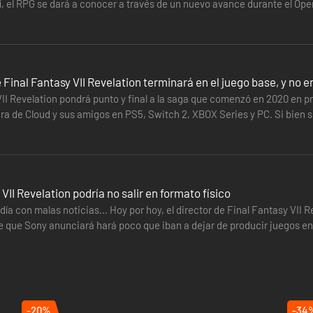
al)
el RPG se dará a conocer a través de un nuevo avance durante el Openin
e Final Fantasy VII Revelation terminará en el juego base, y no 
II Revelation pondrá punto y final a la saga que comenzó en 2020 en pr
ra de Cloud y sus amigos en PS5, Switch 2, XBOX Series y PC. Si bien se
e vaya a usar para jugar a FINAL FANTASY VII REVELATION.
FINAL FANTASY VII REMAKE INTERGRADE y FINAL FANTASY VII REBIRTH.
PISODE INTERmission quedan excluidos.
 VII Revelation podría no salir en formato físico
a con malas noticias... Hoy por hoy, el director de Final Fantasy VII R
e que Sony anunciará hará poco que iban a dejar de producir juegos en 
e preguntan…
-20%
-34