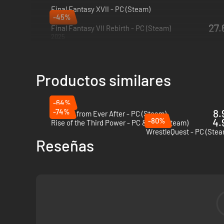
Final Fantasy XVII - PC (Steam)
-45%
2026
27.
Final Fantasy VII Rebirth - PC (Steam)
2025
Productos similares
-64%
-74%
8.
Escape from Ever After - PC (Steam)
-80%
4.
Rise of the Third Power - PC & Mac (Steam)
WrestleQuest - PC (Stea
Reseñas