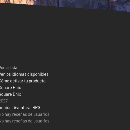
Ver la lista
Ver los idiomas disponibles
Cómo activar tu producto
Square Enix
Square Enix
2027
Acción
,
Aventura
,
RPG
No hay reseñas de usuarios
No hay reseñas de usuarios