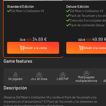
Standard Edición
Deluxe Edición
Sid Meier’s Civilization VII
Sid Meier’s Civilization VII
Pack de Tecumseh y los s
Colección Encrucijadas d
Pack de contenido Deluxe
34.69 €
49.99 
70 €
-50%
100 €
-50%
Añadir a la cesta
Añadir a la cesta
Game features
Multijugador
Un jugador
JcJ en línea
LAN PvP
multiplataforma
di
Descripción
¡Reserva Sid Meier's Civilization VII y recibe el Pack de Tecumseh y los
shawnees en el lanzamiento!* El Pack de Tecumseh y los shawnees se
incluye en las ediciones Deluxe y Fundadores.