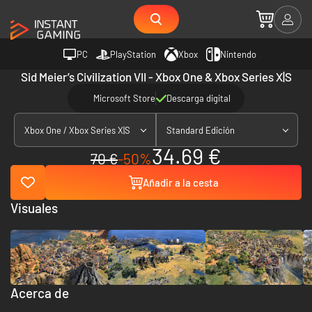
PC
PlayStation
Xbox
Nintendo
Sid Meier’s Civilization VII - Xbox One & Xbox Series X|S
Microsoft Store
Descarga digital
Xbox One / Xbox Series X|S
Standard Edición
34.69 €
70 €
-50%
Añadir a la cesta
Visuales
Acerca de