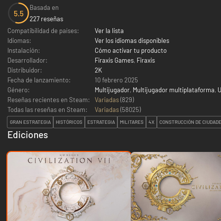
Basada en
5.5
227 reseñas
Compatibilidad de países:
Ver la lista
Idiomas:
Ver los idiomas disponibles
Instalación:
Cómo activar tu producto
Desarrollador:
Firaxis Games
,
Firaxis
Distribuidor:
2K
Fecha de lanzamiento:
10 febrero 2025
Género:
Multijugador
,
Multijugador multiplataforma
,
U
Reseñas recientes en Steam:
Variadas
(829)
Todas las reseñas en Steam:
Variadas
(
58025
)
GRAN ESTRATEGIA
HISTÓRICOS
ESTRATEGIA
MILITARES
4X
CONSTRUCCIÓN DE CIUDAD
Ediciones