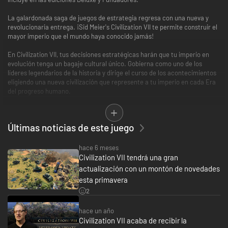
La galardonada saga de juegos de estrategia regresa con una nueva y
revolucionaria entrega. ¡Sid Meier's Civilization VII te permite construir el
mayor imperio que el mundo haya conocido jamás!
En Civilization VII, tus decisiones estratégicas harán que tu imperio en
evolución tenga un bagaje cultural único. Gobierna como uno de los
líderes legendarios de la historia y dirige el curso de los acontecimientos
eligiendo una nueva civilización que represente a tu imperio en cada Era
del progreso humano.
Construye ciudades y maravillas arquitectónicas para ampliar tu
territorio, mejora tu civilización con nuevos avances tecnológicos y
Últimas noticias de este juego
conquista o coopera con civilizaciones rivales a medida que exploras los
confines del mundo desconocido. Busca la prosperidad sumergiéndote en
el juego en solitario o compite con otros jugadores en el modo
hace 6 meses
multijugador en línea.**
Civilization VII tendrá una gran
actualización con un montón de novedades
Tanto si eliges ser fiel a la historia como si trazas tu propio camino, en
esta primavera
Civilization VII puedes construir algo en lo que creas y dejar un legado que
2
se perpetúe.
CONSTRUYE UN IMPERIO QUE PERDURE EN EL TIEMPO
hace un año
Civilization VII acaba de recibir la