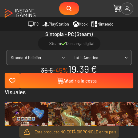
PC
PlayStation
Xbox
Nintendo
Sintopia - PC (Steam)
Steam
Descarga digital
Standard Edición
Latin America
19.39 €
35 €
-45%
Añadir a la cesta
Visuales
Este producto NO ESTÁ DISPONIBLE en tu país