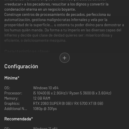
«reeducar» a los pecadores, resucitar a los dignos y convertir la
condenación eterna en un negocio boyante.
Construye centros de procesamiento de pecados, perfecciona su
automatización, gestiona malignócratas infernales y vela por la
prosperidad de la superficie... u ostenta tu poder divino para demostrar a
los humus quién manda. Da forma a tu imperio en las diversas capas del
infierno y decide qué clase de deidad quieres ser: misericordiosa y
eficiente, o deliciosamente mezquina.
Características clave:
El infierno a tu gusto
Configuración
Construye un inframundo endiabladamente eficaz donde gestionar un
sinfín de almas pecaminosas llegadas de la superficie. Castiga esas
almas para generar beneficios y expandir tus capacidades o tu influencia
Mínima
*
divina. Contrata malignócratas eclécticos para que se encarguen del
papeleo y asegúrate de pagar sus nóminas a tiempo (por tu propio bien).
OS:
Windows 10 x64
Processor:
i5 10400 (6 x 2.9GHz) / Ryzen 5 3600 (6 x 3.6GHz)
Memory:
12 GB RAM
Graphics:
RTX 2060 SUPER (8 GB) / RX 5700 XT (8 GB)
Additional Notes:
1080p @ 30fps
Recomendada
*
OS:
Windows 11 x64