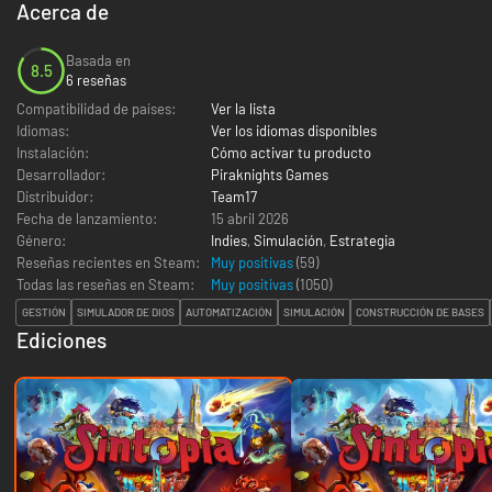
Acerca de
Basada en
8.5
6 reseñas
Compatibilidad de países:
Ver la lista
Idiomas:
Ver los idiomas disponibles
Instalación:
Cómo activar tu producto
Desarrollador:
Piraknights Games
Distribuidor:
Team17
Fecha de lanzamiento:
15 abril 2026
Género:
Indies
,
Simulación
,
Estrategia
Reseñas recientes en Steam:
Muy positivas
(59)
Todas las reseñas en Steam:
Muy positivas
(
1050
)
GESTIÓN
SIMULADOR DE DIOS
AUTOMATIZACIÓN
SIMULACIÓN
CONSTRUCCIÓN DE BASES
Ediciones