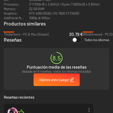
Processor:
i7 11700k (8 x 3.6GHz) / Ryzen 7 5800x (8 x 3.8GHz)
Memory:
32 GB RAM
Graphics:
RTX 4080 (8GB) / RX 7900 XT (16GB)
Additional Notes:
1080p @ 60fps
Productos similares
-39%
-54%
20.79 €
El mundo a tu merced
Timberborn - PC & Mac (Steam)
Whiskerwood - PC (S
Mantén la prosperidad en la superficie para que el ciclo de resurrecciones
Reseñas
Todos los idiomas
siga su curso. Como entidad a cargo del infierno, puedes usar tus poderes
divinos para «motivar» a los vivos a que cumplan tus designios.
Nada como un rayo o un incendio espontáneo para que la población de
8.5
humus pase a la acción.
Puntuación media de las reseñas
basada en 6 reseñas, todos los idiomas incluidos
¡Valora este juego!
Reseñas recientes