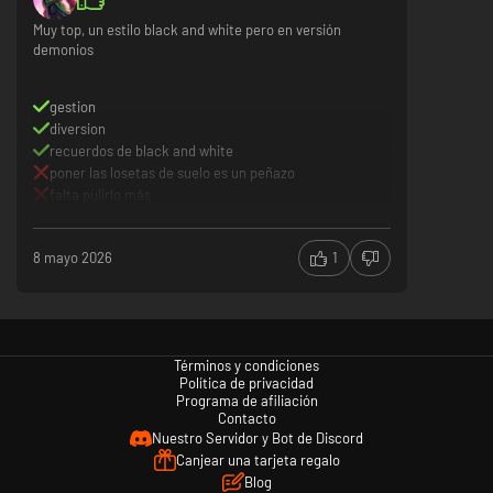
Muy top, un estilo black and white pero en versión
demonios
Siete pecados capitales
Las almas acumulan pecados a lo largo de sus muchas vidas. No pierdas
de vista los niveles de corrupción y construye centros especializados para
gestion
evitar que la cosa se salga de madre. De lo contrario, puede que tengas
diversion
que lidiar con un demonio monstruoso o, peor aún, con un tremendo
recuerdos de black and white
golpe a tu eficacia… Eso sí que sería infernal.
poner las losetas de suelo es un peñazo
falta pulirlo más
8 mayo 2026
1
Términos y condiciones
Política de privacidad
Programa de afiliación
Contacto
Nuestro Servidor y Bot de Discord
Canjear una tarjeta regalo
Una carrera profesional diabólica
Blog