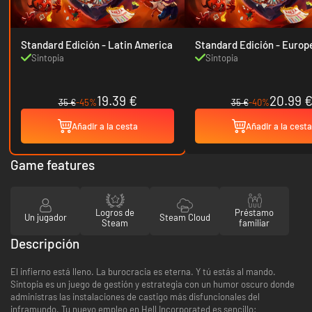
Standard Edición - Latin America
Standard Edición - Europe & USA
& Canada
Sintopia
Sintopia
19.39 €
20.99 
35 €
-45%
35 €
-40%
Añadir a la cesta
Añadir a la cesta
Game features
Logros de
Préstamo
Un jugador
Steam Cloud
Steam
familiar
Descripción
El infierno está lleno. La burocracia es eterna. Y tú estás al mando.
Sintopia es un juego de gestión y estrategia con un humor oscuro donde
administras las instalaciones de castigo más disfuncionales del
inframundo. Tu nuevo empleo en Hell Incorporated es sencillo: