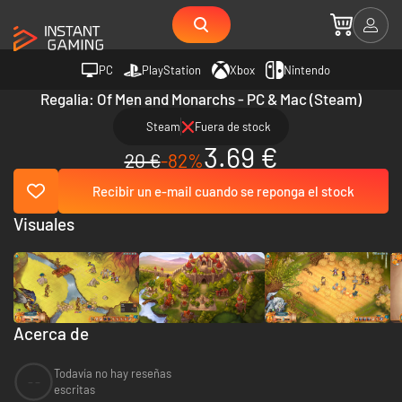
PC
PlayStation
Xbox
Nintendo
Regalia: Of Men and Monarchs - PC & Mac (Steam)
Steam
Fuera de stock
3.69 €
20 €
-82%
Recibir un e-mail cuando se reponga el stock
Visuales
Acerca de
Todavía no hay reseñas
--
escritas