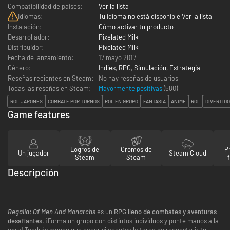
Compatibilidad de países:
Ver la lista
Idiomas:
Tu idioma no está disponible Ver la lista
Instalación:
Cómo activar tu producto
Desarrollador:
Pixelated Milk
Distribuidor:
Pixelated Milk
Fecha de lanzamiento:
17 mayo 2017
Género:
Indies
,
RPG
,
Simulación
,
Estrategia
Reseñas recientes en Steam:
No hay reseñas de usuarios
Todas las reseñas en Steam:
Mayormente positivas
(
580
)
ROL JAPONÉS
COMBATE POR TURNOS
ROL EN GRUPO
FANTASÍA
ANIME
ROL
DIVERTID
Game features
Logros de
Cromos de
P
Un jugador
Steam Cloud
Steam
Steam
Descripción
Regalia: Of Men And Monarchs
es un
RPG lleno de combates y aventuras
desafiantes
. ¡Forma un grupo con distintos individuos y ponte manos a la
obra! Tendrás mucho que hacer si aceptas la tarea de reconstruir tu