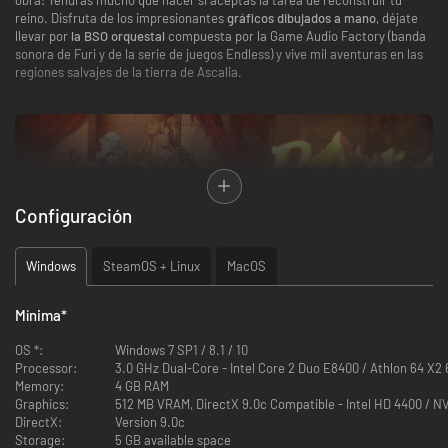
reino. Disfruta de los impresionantes
gráficos dibujados a mano
, déjate
llevar por
la BSO orquestal
compuesta por la Game Audio Factory (banda
sonora de Furi y de la serie de juegos Endless) y vive mil aventuras en las
regiones salvajes de la tierra de Ascalia.
Configuración
Windows
SteamOS + Linux
MacOS
Nuestro héroe, Kay de la casa Loren, hereda de forma inesperada el
Mínima
*
antiguo y endeudado reino de Ascalia. Una pequeña excursión para
despojar el antiguo castillo de objetos de valor acaba con un incómodo
OS *:
Windows 7 SP1 / 8.1 / 10
incidente que obliga a Kay y sus hermanos a asumir sus
Processor:
3.0 GHz Dual-Core - Intel Core 2 Duo E8400 / Athlon 64 X2
responsabilidades. Después de vivir algunas aventuras a la vieja usanza,
Memory:
4 GB RAM
Kay se ve obligado devolver el esplendor al trono de su familia
, ayudar a
Graphics:
512 MB VRAM, DirectX 9.0c Compatible - Intel HD 4400 / 
sus nuevos súbditos y saldar la enorme deuda del reino.
DirectX:
Version 9.0c
Storage:
5 GB available space
Regalia: Of Men And Monarchs
es un
RPG completamente nuevo
y ha