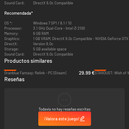
Sound Card:
DirectX 9.0c Compatible
cosechado el éxito desde sus inicios. Fue creado por jugadores que, como
nosotros, creen que tiene que haber más juegos RPG tácticos de calidad.
Recomendada
*
Se creó pensando en lo que todos queremos, una aventura desafiante en
un mundo de fantasía donde te esperan tesoros y los monstruos
OS *:
Windows 7 SP1 / 8.1 / 10
abundan.
Processor:
3.1 GHz Dual-Core - Intel i3 2100
Memory:
6 GB RAM
Graphics:
1 GB VRAM, DirectX 9.0c Compatible - NVIDIA GeForce GTX
DirectX:
Version 9.0c
Storage:
5 GB available space
Sound Card:
DirectX 9.0c Compatible
Productos similares
Así que, ¿derrotarás a las ratas, bandidos, monstruos innombrables y
cobradores de deuda?
¿O le buscarás a tu asolado reino una ruina incluso
-25%
-47%
mayor? Si no tienes éxito, será la primera ruina arruinada del mundo. Y
29.99 €
Granblue Fantasy: Relink - PC (Steam)
STARDUST: Wish of W
eso sería lo peor.
Reseñas
CARACTERÍSTICAS
--
Sólidas batallas por turnos con gran variedad de objetivos y
Todavía no hay reseñas escritas
estrategias posibles.
¡Valora este juego!