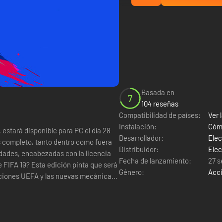
Basada en
7
104 reseñas
Compatibilidad de países:
Ver l
Instalación:
Cómo
, estará disponible para PC el día 28
Desarrollador:
Elec
s completo, tanto dentro como fuera
Distribuidor:
Elec
edades, encabezadas con la licencia
Fecha de lanzamiento:
27 s
Género:
Acc
ticiones UEFA y las nuevas mecánicas