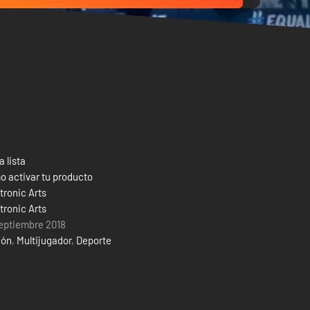
a lista
 activar tu producto
tronic Arts
tronic Arts
eptiembre 2018
ión
,
Multijugador
,
Deporte