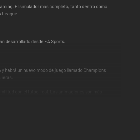
t Gaming. El simulador más completo, tanto dentro como
ns League.
han desarrollado desde EA Sports.
ra y habrá un nuevo modo de juego llamado Champions
uieras.
imilitud con el futbol real. Las animaciones son más
 retocar la estrategia de tu equipo dependiendo de si
mo al juego. Las disputas entre jugadores serán más reales