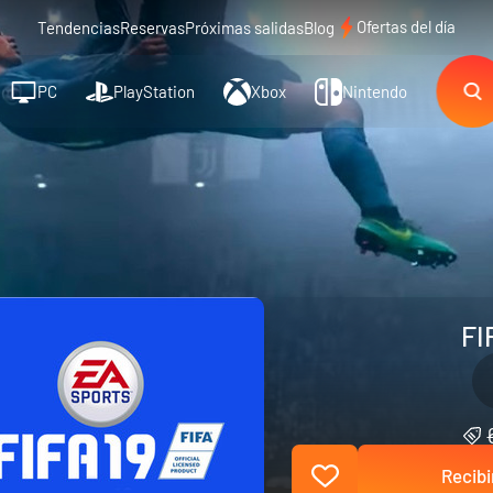
Ofertas del día
Tendencias
Reservas
Próximas salidas
Blog
PC
PlayStation
Xbox
Nintendo
FI
Recibi