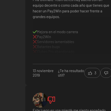
equipo decente o como cada año que tienes que
hacer un Pay2Win para poder hacer frente a
grandes equipos.
Mejora en el modo carrera
Pay2Win
Servidores lamentables
Batantes bugs
Clubes Pro abandonado
13 noviembre
¿Te ha resultado
3
2019
útil?
Este juego es una mierd4 me siento engañado,