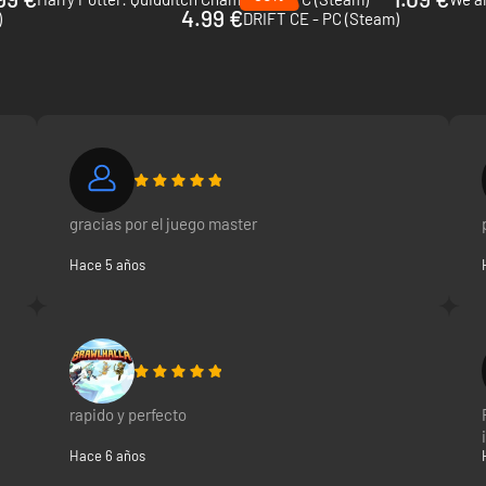
4.99 €
)
DRIFT CE - PC (Steam)
n Instant Gaming. La clave estará disponible para que la actives en la pl
gracias por el juego master
Hace 5 años
rapido y perfecto
Hace 6 años