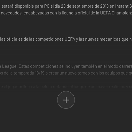
ol, estará disponible para PC el día 28 de septiembre de 2018 en Instan
de novedades, encabezadas con la licencia oficial de la UEFA Champio
ncias oficiales de las competiciones UEFA y las nuevas mecánicas que 
pa League. Estás competiciones se incluyen también en el modo carre
s de la temporada 18/19 o crear un nuevo torneo con los equipos que q
e el jugador llega a la pelota dotando al juego de un mayor realismo y s
dor. ¿Querías jugar al futbol, no?
vas opciones de configuración. El juego se vuelve más táctico y podrás
o a las bandas, con defensa adelantada o… ¡cómo tú quieras!
 que mejora los encontronazos entre jugadores dotando de mayor realis