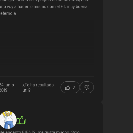
año voy a hacer lo mismo com el F1, muy buena
referncia
24 junio
¿Te ha resultado
2
2019
útil?
Me encantó FIFA 19, me gusta mucho. Solo