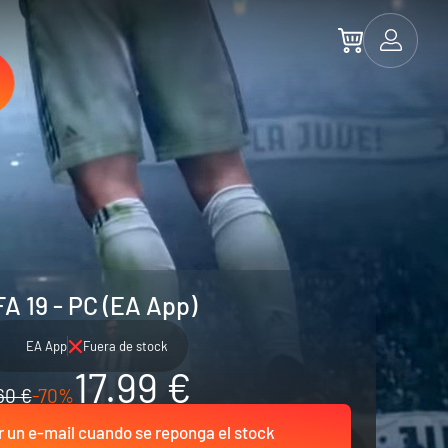
FA 19 - PC (EA App)
EA App
Fuera de stock
17.99 €
60 €
-70%
r un e-mail cuando se reponga el stock