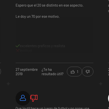
Espero que el 20 se distinto en ese aspecto.
Le doy un 70 por ese motivo.
excelentes graficos y realista
lentitud
27 septiembre
¿Te ha
1
2019
resultado útil?
Que inutil hace un juego de futbol y no pone una