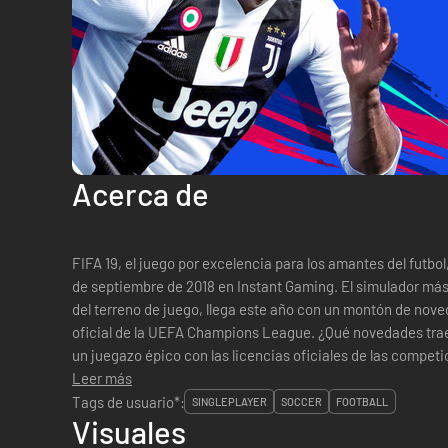
Acerca de
FIFA 19, el juego por excelencia para los amantes del futbol
de septiembre de 2018 en Instant Gaming. El simulador má
del terreno de juego, llega este año con un montón de nov
oficial de la UEFA Champions League. ¿Qué novedades trae FIFA 19? Esta edición pinta que será
un juegazo épico con las licencias oficiales de las compe
que han desar...
Leer más
Tags de usuario*:
SINGLEPLAYER
SOCCER
FOOTBALL
Visuales