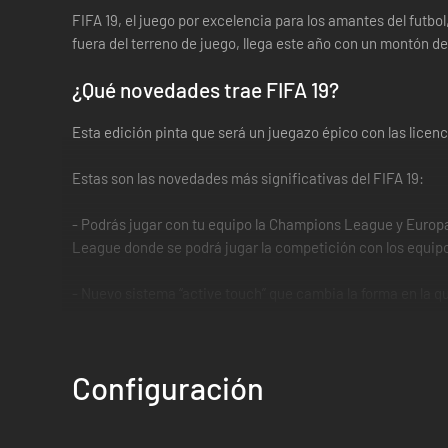
FIFA 19, el juego por excelencia para los amantes del futb
fuera del terreno de juego, llega este año con un montón 
¿Qué novedades trae FIFA 19?
Esta edición pinta que será un juegazo épico con las lice
Estas son las novedades más significativas del FIFA 19:
- Podrás jugar con tu equipo la Champions League y Euro
League donde se podrá jugar la competición con los equipo
- Nuevo sistema “active touch” que cambia la forma en la qu
naturales y tendrás que tener un mayor control sobre el juga
- Nuevo sistema de tácticas dinámicas que nos dota de nue
Configuración
quieres tener más posesión, jugar al contra ataque, abiert
- Las batallas 50/50 es otra de las novedades del juego ya