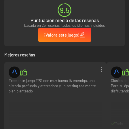
9.5
Puntuación media de las reseñas
basada en 25 reseñas, todos los idiomas incluidos
¡Valora este juego!
Mejores reseñas
Excelente juego FPS con muy buena IA enemiga, una
Clásico de 
historia profunda y aterradora y un setting realmente
Para su épo
bien planteado
disfrutand
Todo