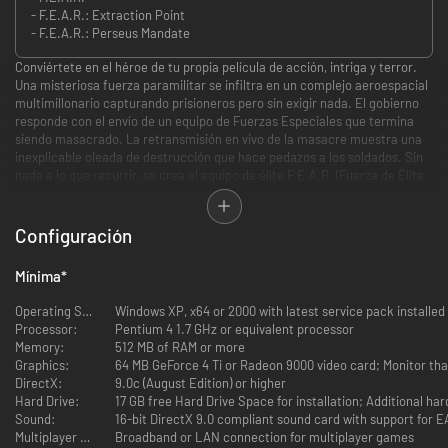
- F.E.A.R.: Extraction Point
- F.E.A.R.: Perseus Mandate
Conviértete en el héroe de tu propia película de acción, intriga y terror.
Una misteriosa fuerza paramilitar se infiltra en un complejo aeroespacial
multimillonario capturando prisioneros pero sin exigir nada. El gobierno
responde con el envío de un equipo de Fuerzas Especiales que termina
siendo masacrado. La retransmisión en vivo de la masacre muestra una
inexplicable oleada de destrucción que hace pedazos a los soldados. Sin
nada a lo que recurrir, se crea el equipo de élite F.E.A.R. (Fuerza de Élite
de Asalto y Reconocimiento) para enfrentarse a estas extraordinarias
circunstancias. Se les ha encomendado una sola misión: Evaluar la
amenaza y eliminar a los intrusos a cualquier precio.
Configuración
F.E.A.R. Extraction Point
Mínima
*
Extraction Point arranca donde acabó el juego original – con una
Operating System:
Windows XP, x64 or 2000 with latest service pack installed
explosión. El helicóptero que transporta al equipo F.E.A.R. intenta
Processor:
Pentium 4 1.7 GHz or equivalent processor
alejarse de los alrededores, pero termina estrellándose. Por tanto, el
Memory:
512 MB of RAM or more
equipo F.E.A.R. se ve forzado a buscar un punto de extracción
Graphics:
64 MB GeForce 4 Ti or Radeon 9000 video card; Monitor that
alternativo, luchando todo el rato con Alma, que ahora es libre, y con sus
DirectX:
9.0c (August Edition) or higher
secuaces a lo largo de la ciudad devastada.
Hard Drive:
17 GB free Hard Drive Space for installation; Additional har
Sound:
16-bit DirectX 9.0 compliant sound card with support for E
F.E.A.R. Perseus Mandate:
Multiplayer Requirements:
Broadband or LAN connection for multiplayer games