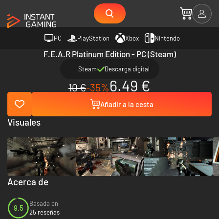
PC
PlayStation
Xbox
Nintendo
F.E.A.R Platinum Edition - PC (Steam)
Steam
Descarga digital
6.49 €
10 €
-35%
Añadir a la cesta
Visuales
Acerca de
Basada en
9.5
25 reseñas