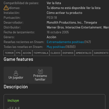
Compatibilidad de países:
Ver la lista
Idiomas:
Tu idioma no está disponible Ver la lista
Instalación:
Cómo activar tu producto
Puntuación:
PEGI 18
Desarrollador:
Monolith Productions, Inc.
,
Timegate
Distribuidor:
Warner Bros. Interactive Entertainment
,
War
Fecha de lanzamiento:
16 octubre 2005
Género:
Acción
Reseñas recientes en Steam:
Extremadamente positivas
(147)
Todas las reseñas en Steam:
Muy positivas
(
19393
)
TERROR
FPS
ACCIÓN
TIEMPO BALA
CLÁSICO
DISPAROS
AMBIENTALES
SANGRIENTO
Game features
Préstamo
Un jugador
familiar
Descripción
incluye
- F.E.A.R.