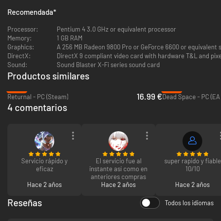
Mientras que el equipo F.E.A.R. y los Delta Force luchan para controlar la
Recomendada
*
situación, se envía un segundo equipo F.E.A.R. para tratar de arrojar
alguna luz sobre el oscuro pasado de la Armacham Technology
Processor:
Pentium 4 3.0 GHz or equivalent processor
Corporation (ATC). Como miembro del equipo F.E.A.R. secundario, tu
Memory:
1 GB RAM
misión consiste en recabar más información acerca del proyecto secreto
Graphics:
A 256 MB Radeon 9800 Pro or GeForce 6600 or equivalent 
de las instalaciones de la ATC. El multijugador de esta expansión ya no
DirectX:
DirectX 9 compliant video card with hardware T&L and pixe
está disponible.
Sound:
Sound Blaster X-Fi series sound card
Productos similares
-72%
-73%
16.99 €
Returnal - PC (Steam)
Dead Space - PC (EA
4 comentarios
Servicio rápido y
El servicio fue al
super rapido y fiable
eficaz
instante así como en
10/10
anteriores compras
Hace 2 años
Hace 2 años
Hace 2 años
Reseñas
Todos los idiomas