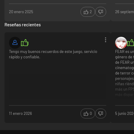
20 enero 2025
2
26 septie
Reseñas recientes
Tengo muy buenos recuerdos de este juego, servicio
FEAR es un
rápido y confiable.
género de t
de FEAR un
cinematogr
de terror 
personajes
niñas rién
más un FPS
más dispar
finales est
más pregun
terror clá
11 enero 2026
0
5 junio 202
ambient
Enemigo