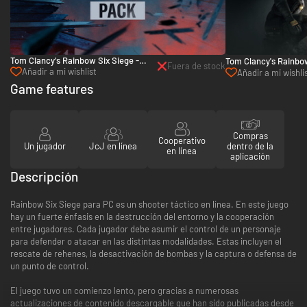
Tom Clancy's Rainbow Six Siege -
Tom Clancy's Rainbo
Fuera de stock
Paquete Siege X - PC (Ubisoft
Añadir a mi wishlist
Siege Year 5 Pass - 
Añadir a mi wishli
Connect)
(Ubisoft Connect)
Game features
Compras
Cooperativo
Un jugador
JcJ en línea
dentro de la
en línea
aplicación
Descripción
Rainbow Six Siege para PC es un shooter táctico en línea. En este juego
hay un fuerte énfasis en la destrucción del entorno y la cooperación
entre jugadores. Cada jugador debe asumir el control de un personaje
para defender o atacar en las distintas modalidades. Estas incluyen el
rescate de rehenes, la desactivación de bombas y la captura o defensa de
un punto de control.
El juego tuvo un comienzo lento, pero gracias a numerosas
actualizaciones de contenido descargable que han sido publicadas desde