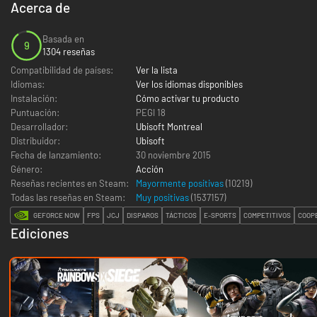
Acerca de
Basada en
9
1304 reseñas
Compatibilidad de países:
Ver la lista
Idiomas:
Ver los idiomas disponibles
Instalación:
Cómo activar tu producto
Puntuación:
PEGI 18
Desarrollador:
Ubisoft Montreal
Distribuidor:
Ubisoft
Fecha de lanzamiento:
30 noviembre 2015
Género:
Acción
Reseñas recientes en Steam:
Mayormente positivas
(10219)
Todas las reseñas en Steam:
Muy positivas
(
1537157
)
GEFORCE NOW
FPS
JCJ
DISPAROS
TÁCTICOS
E-SPORTS
COMPETITIVOS
COOPE
Ediciones