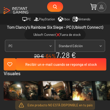
PC
PlayStation
Xbox
Nintendo
Tom Clancy's Rainbow Six Siege - PC (Ubisoft Connect)
Ubisoft Connect
Fuera de stock
PC
Standard Edición
7.28 €
20 €
-64%
Recibir un e-mail cuando se reponga el stock
Visuales
Este producto NO ESTÁ DISPONIBLE en tu país