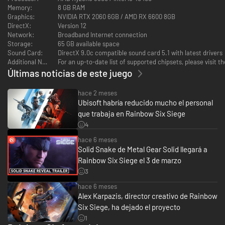
aparición/regeneración: pero una vez que la misión ha comenzado, estas
Memory:
8 GB RAM
opciones no pueden revertirse, por lo que los jugadores deben considerar
Graphics:
NVIDIA RTX 2060 6GB / AMD RX 6600 8GB
detenidamente todos los detalles antes de comprometerse.
DirectX:
Version 12
Network:
Broadband Internet connection
Una vez que se inicia una batalla, ésta debe llegar hasta el final, y los
Storage:
65 GB available space
jugadores no pueden volver a aparecer o regenerarse hasta que se pierda
Sound Card:
DirectX 9.0c compatible sound card 5.1 with latest drivers
o se gane la partida. Sin embargo, los personajes muertos en la batalla
Additional Notes:
For an up-to-date list of supported chipsets, please visit
pueden entrar al Modo de Soporte, y ayudar a sus compañeros
Últimas noticias de este juego
remotamente, brindando apoyo de radio y otros similares.
hace 2 meses
¿De qué va la historia?
Ubisoft habría reducido mucho el personal
La organización terrorista de nombre White Masks (Máscaras Blancas)
que trabaja en Rainbow Six Siege
está decidida a dominar el mundo por razones desconocidas. Luego de
4
haber permanecido inactiva durante un período de tres años, la unidad
Rainbow es reasignada al combate, siendo dirigida por Six (voz y captura
hace 6 meses
en movimiento del personaje realizada por la actriz Angela Bassett)
Solid Snake de Metal Gear Solid llegará a
Rainbow Six Siege el 3 de marzo
Los equipos son reunidos y llevan a cabo su entrenamiento antes de
3
comenzar con la misión principal: eliminar a la organización terrorista
White Masks luego de un ataque realizado a una universidad (Barlett
hace 6 meses
University). Los jugadores deben abrirse camino por el campus, luchar
Alex Karpazis, director creativo de Rainbow
contra los villanos y romper el asedio para rescatar a los inocentes
Six Siege, ha dejado el proyecto
presentes en el sitio y erradicar a los terroristas.
1