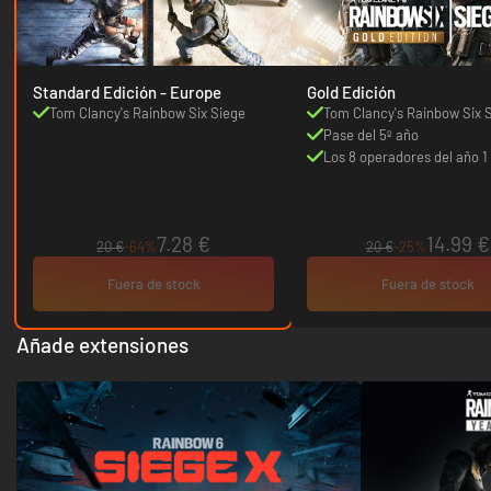
Standard Edición - Europe
Gold Edición
Tom Clancy's Rainbow Six Siege
Tom Clancy's Rainbow Six 
Pase del 5º año
Los 8 operadores del año 1 
7.28 €
14.99 €
20 €
-64%
20 €
-25%
Fuera de stock
Fuera de stock
Añade extensiones